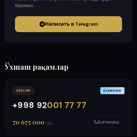
берамиз.
Написать в Telegram
Ўхшаш рақамлар
BEELINE
DIAMOND
+998 92
001 77 77
000
999
70 675 000
Боғланиш
сўм