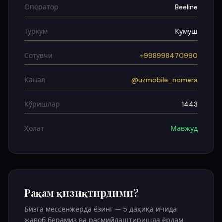
Оператор
Beeline
Туркум
Кумуш
Сотувчи
+998998470990
Канал
@uzmobile_nomera
Кўришлар
1443
Ҳолат
Мавжуд
Рақам қизиқтирдими?
Бизга мессенжерда ёзинг — 5 дақиқа ичида
жавоб берамиз ва расмийлаштиришда ёрдам