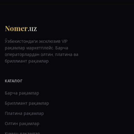
Nomer
.uz
Ўзбекистондаги эксклюзив VIP
рақамлар маркетплейс. Барча
операторлардан олтин, платина ва
бриллиант рақамлар.
КАТАЛОГ
Барча рақамлар
Бриллиант
рақамлар
Платина
рақамлар
Олтин
рақамлар
Кумуш
рақамлар