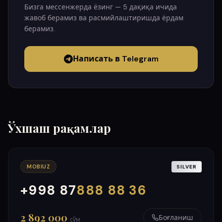
Бизга мессенжерда ёзинг — 5 дақиқа ичида
жавоб берамиз ва расмийлаштиришда ёрдам
берамиз.
Написать в Telegram
Ўхшаш рақамлар
MOBIUZ
SILVER
+998 87
888 88 36
000
999
2 892 000
Боғланиш
сўм