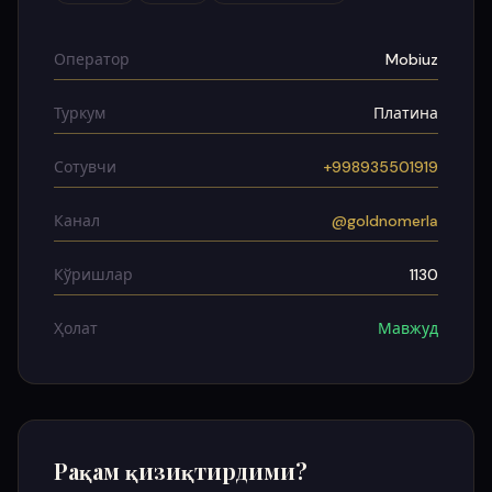
Оператор
Mobiuz
Туркум
Платина
Сотувчи
+998935501919
Канал
@goldnomerla
Кўришлар
1130
Ҳолат
Мавжуд
Рақам қизиқтирдими?