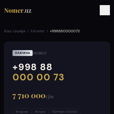
Nomer
.uz
Бош саҳифа
/
Каталог
/
+998880000073
MOBIUZ
ПЛАТИНА
+998 88
RU
UZ
УЗ
000
999
000 00 73
7 710 000
сўм
#
repeat
#
triple
Паттерн
:
00000