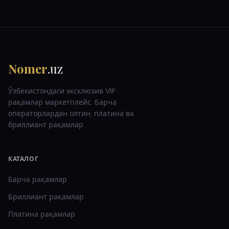
Nomer
.uz
Ўзбекистондаги эксклюзив VIP
рақамлар маркетплейс. Барча
операторлардан олтин, платина ва
бриллиант рақамлар.
КАТАЛОГ
Барча рақамлар
Бриллиант
рақамлар
Платина
рақамлар