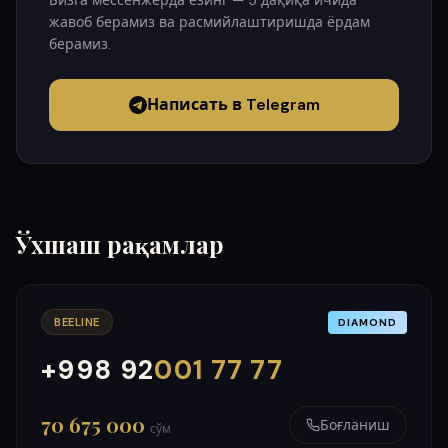
Бизга мессенжерда ёзинг — 5 дақиқа ичида
жавоб берамиз ва расмийлаштиришда ёрдам
берамиз.
Написать в Telegram
Ўхшаш рақамлар
BEELINE
DIAMOND
+998 92
001 77 77
000
999
70 675 000
Боғланиш
сўм