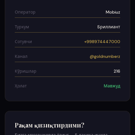
Оператор
Mobiuz
Туркум
Бриллиант
Сотувчи
+998974447000
Канал
@goldnumberz
Кўришлар
216
Ҳолат
Мавжуд
Рақам қизиқтирдими?