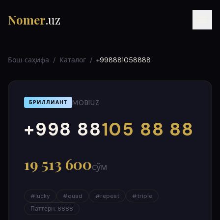
Nomer
.uz
Бош саҳифа
/
Каталог
/
+998881058888
MOBIUZ
БРИЛЛИАНТ
+998 88
105 88 88
000
999
RU
UZ
УЗ
19 513 600
сўм
#
lucky
#
quad
#
repeat
#
triple
Паттерн
:
8888