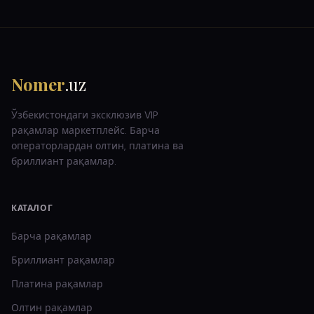
Nomer
.uz
Ўзбекистондаги эксклюзив VIP
рақамлар маркетплейс. Барча
операторлардан олтин, платина ва
бриллиант рақамлар.
КАТАЛОГ
Барча рақамлар
Бриллиант
рақамлар
Платина
рақамлар
Олтин
рақамлар