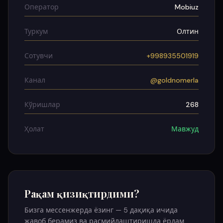
Оператор
Mobiuz
Туркум
Олтин
Сотувчи
+998935501919
Канал
@goldnomerla
Кўришлар
268
Ҳолат
Мавжуд
Рақам қизиқтирдими?
Бизга мессенжерда ёзинг — 5 дақиқа ичида
жавоб берамиз ва расмийлаштиришда ёрдам