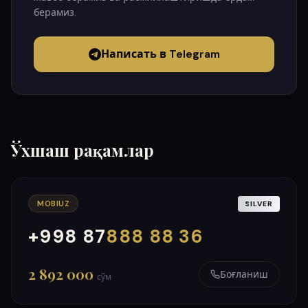
берамиз.
Написать в Telegram
Ўхшаш рақамлар
MOBIUZ
SILVER
+998 87
888 88 36
000
999
2 892 000
Боғланиш
сўм