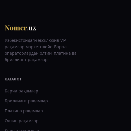
Nomer
.uz
Ўзбекистондаги эксклюзив VIP
рақамлар маркетплейс. Барча
операторлардан олтин, платина ва
бриллиант рақамлар.
КАТАЛОГ
Барча рақамлар
Бриллиант
рақамлар
Платина
рақамлар
Олтин
рақамлар
Кумуш
рақамлар