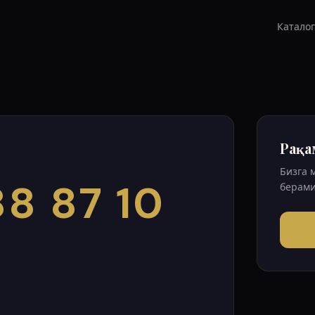
Каталог
Рақа
Бизга 
8 87 10
берами