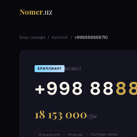
Nomer
.uz
Бош саҳифа
/
Каталог
/
+998888888710
MOBIUZ
БРИЛЛИАНТ
+998 88
88
000
999
18 153 000
сўм
#
quadruple
#
repeat
Паттерн
:
8888