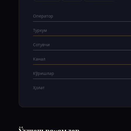
Оператор
Туркум
Сотувчи
Канал
Кўришлар
Ҳолат
Ўхшаш рақамлар