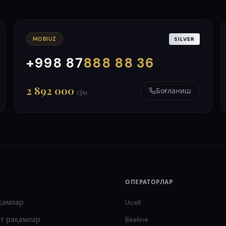
MOBIUZ
SILVER
+998 87
888 88 36
000
999
2 892 000
Боғланиш
сўм
ОПЕРАТОРЛАР
қамлар
Ucell
т
рақамлар
Beeline