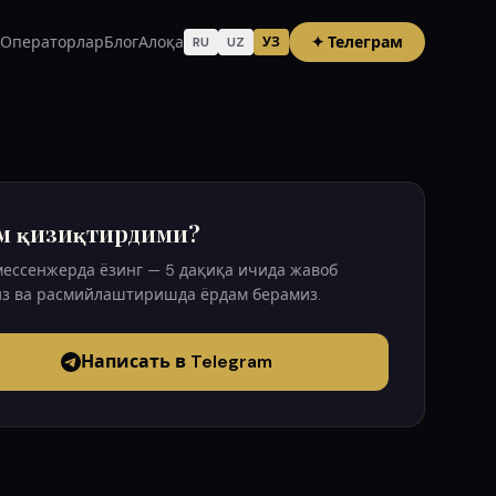
Операторлар
Блог
Алоқа
✦
Телеграм
RU
UZ
УЗ
м қизиқтирдими?
мессенжерда ёзинг — 5 дақиқа ичида жавоб
з ва расмийлаштиришда ёрдам берамиз.
Написать в Telegram