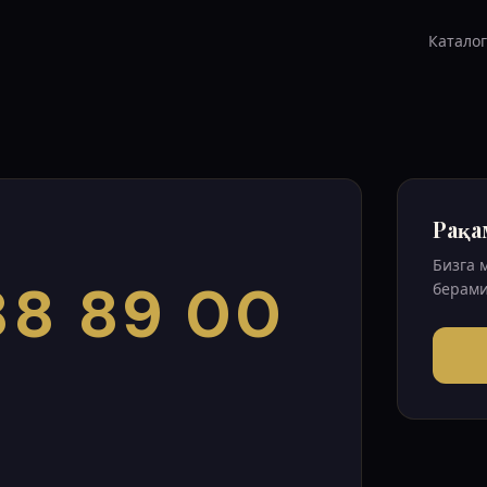
Каталог
Рақа
Бизга 
88 89 00
берами