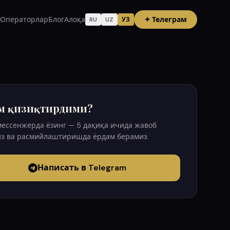
Операторлар
Блог
Алоқа
✦
Телеграм
RU
UZ
УЗ
м қизиқтирдими?
мессенжерда ёзинг — 5 дақиқа ичида жавоб
з ва расмийлаштиришда ёрдам берамиз.
Написать в Telegram