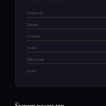
Оператор
Туркум
Сотувчи
Канал
Кўришлар
Ҳолат
Ўхшаш рақамлар