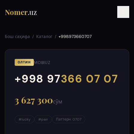
Nomer
.uz
Бош саҳифа
/
Каталог
/
+998973660707
MOBIUZ
ОЛТИН
+998 97
366 07 07
000
999
RU
UZ
УЗ
3 627 300
сўм
#
lucky
#
pair
Паттерн
:
0707