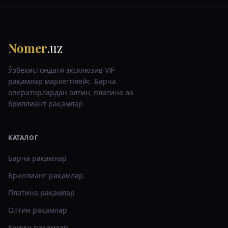
Nomer
.uz
Ўзбекистондаги эксклюзив VIP
рақамлар маркетплейс. Барча
операторлардан олтин, платина ва
бриллиант рақамлар.
КАТАЛОГ
Барча рақамлар
Бриллиант
рақамлар
Платина
рақамлар
Олтин
рақамлар
Кумуш
рақамлар