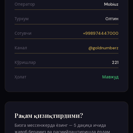
Оператор
Mobiuz
Туркум
Олтин
Сотувчи
+998974447000
Канал
@goldnumberz
Кўришлар
221
Ҳолат
Мавжуд
Рақам қизиқтирдими?
Бизга мессенжерда ёзинг — 5 дақиқа ичида
жавоб берамиз ва расмийлаштиришда ёрдам