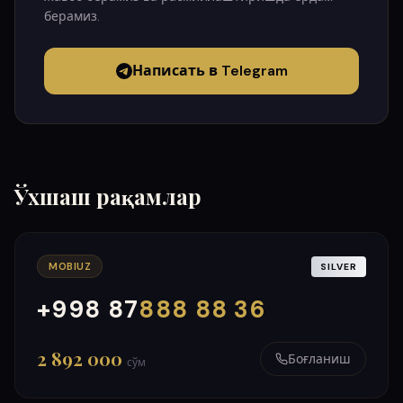
берамиз.
Написать в Telegram
Ўхшаш рақамлар
MOBIUZ
SILVER
+998 87
888 88 36
000
999
2 892 000
Боғланиш
сўм