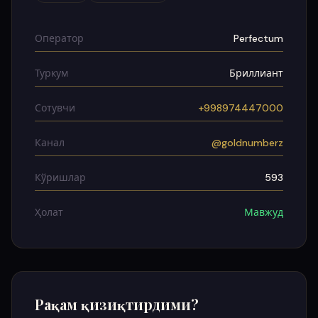
Оператор
Perfectum
Туркум
Бриллиант
Сотувчи
+998974447000
Канал
@goldnumberz
Кўришлар
593
Ҳолат
Мавжуд
Рақам қизиқтирдими?