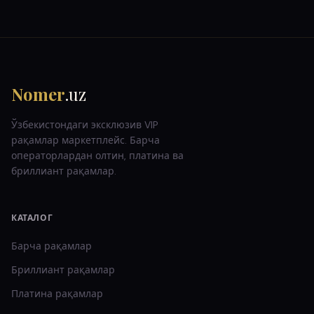
Nomer
.uz
Ўзбекистондаги эксклюзив VIP
рақамлар маркетплейс. Барча
операторлардан олтин, платина ва
бриллиант рақамлар.
КАТАЛОГ
Барча рақамлар
Бриллиант
рақамлар
Платина
рақамлар