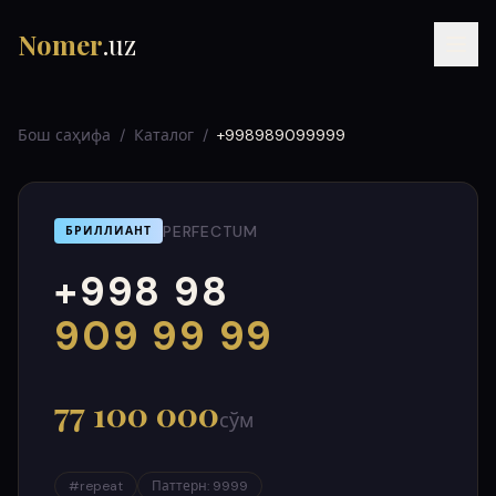
Nomer
.uz
Бош саҳифа
/
Каталог
/
+998989099999
PERFECTUM
БРИЛЛИАНТ
+998 98
RU
UZ
УЗ
000
999
909 99 99
77 100 000
сўм
#
repeat
Паттерн
:
9999