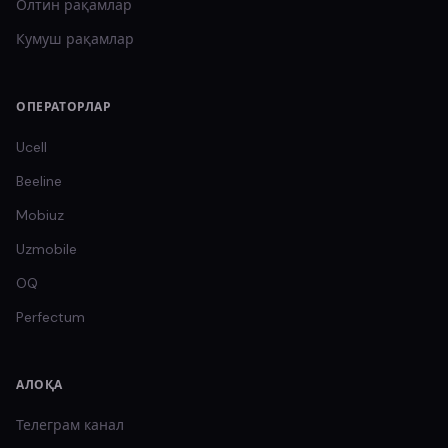
Олтин
рақамлар
Кумуш
рақамлар
ОПЕРАТОРЛАР
Ucell
Beeline
Mobiuz
Uzmobile
OQ
Perfectum
АЛОҚА
Телеграм канал