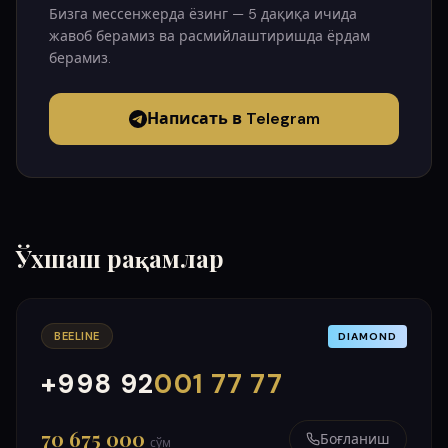
Бизга мессенжерда ёзинг — 5 дақиқа ичида
жавоб берамиз ва расмийлаштиришда ёрдам
берамиз.
Написать в Telegram
Ўхшаш рақамлар
BEELINE
DIAMOND
+998 92
001 77 77
000
999
70 675 000
Боғланиш
сўм