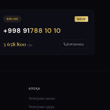
BEELINE
GOLD
+998 91
788 10 10
000
999
3 658 800
Боғланиш
сўм
АЛОҚА
Телеграм канал
Телеграм гуруҳ