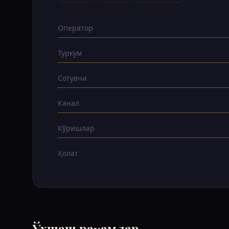
Оператор
Туркум
Сотувчи
Канал
Кўришлар
Ҳолат
Ўхшаш рақамлар