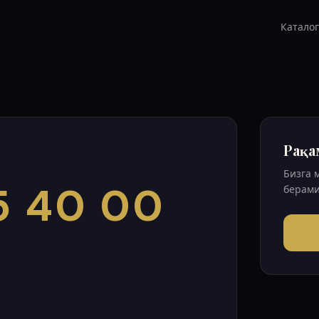
Каталог
Рақа
Бизга 
5 40 00
берами