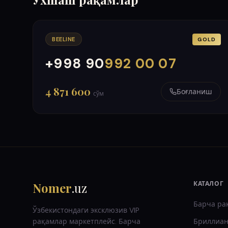
BEELINE
GOLD
+998 90
992 00 07
000
999
4 871 600
Боғланиш
сўм
Nomer
.uz
КАТАЛОГ
Барча ра
Ўзбекистондаги эксклюзив VIP
рақамлар маркетплейс. Барча
Бриллиан