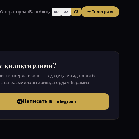
Операторлар
Блог
Алоқа
✦
Телеграм
RU
UZ
УЗ
м қизиқтирдими?
мессенжерда ёзинг — 5 дақиқа ичида жавоб
з ва расмийлаштиришда ёрдам берамиз.
Написать в Telegram