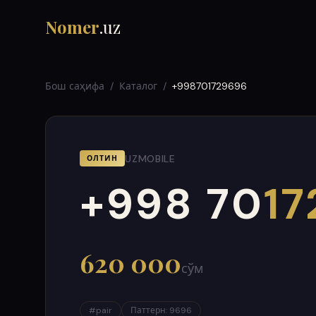
Nomer
.uz
Бош саҳифа
/
Каталог
/
+998701729696
UZMOBILE
ОЛТИН
+998 70
17
000
999
620 000
сўм
#
pair
Паттерн
:
9696