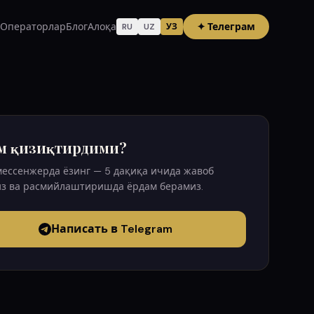
Операторлар
Блог
Алоқа
✦
Телеграм
RU
UZ
УЗ
м қизиқтирдими?
мессенжерда ёзинг — 5 дақиқа ичида жавоб
з ва расмийлаштиришда ёрдам берамиз.
Написать в Telegram