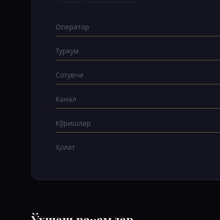
Оператор
Туркум
Сотувчи
Канал
Кўришлар
Ҳолат
Ўхшаш рақамлар