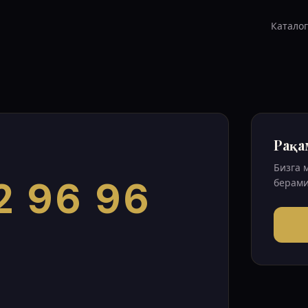
Каталог
Рақа
Бизга 
2 96 96
берами