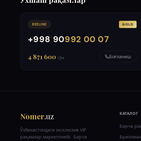
BEELINE
GOLD
+998 90
992 00 07
000
999
4 871 600
Боғланиш
сўм
Nomer
.uz
КАТАЛОГ
Барча ра
Ўзбекистондаги эксклюзив VIP
рақамлар маркетплейс. Барча
Бриллиан