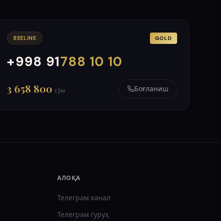
BEELINE
GOLD
+998 91
788 10 10
000
999
3 658 800
Боғланиш
сўм
АЛОҚА
Телеграм канал
Телеграм гуруҳ