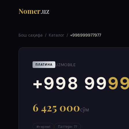
Nomer
.uz
Бош саҳифа
/
Каталог
/
+998999977977
UZMOBILE
ПЛАТИНА
+998 99
99
000
999
6 425 000
сўм
#
repeat
Паттерн
:
77