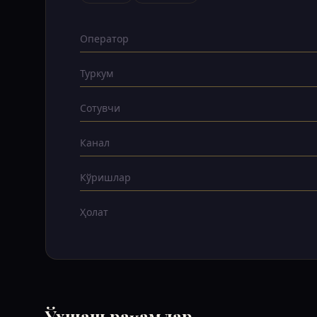
Оператор
Туркум
Сотувчи
Канал
Кўришлар
Ҳолат
Ўхшаш рақамлар