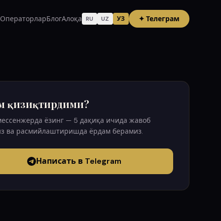
Операторлар
Блог
Алоқа
✦
Телеграм
RU
UZ
УЗ
м қизиқтирдими?
мессенжерда ёзинг — 5 дақиқа ичида жавоб
з ва расмийлаштиришда ёрдам берамиз.
Написать в Telegram