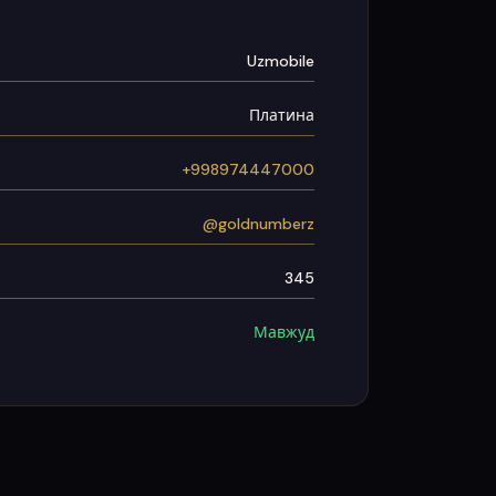
Uzmobile
Платина
+998974447000
@goldnumberz
345
Мавжуд