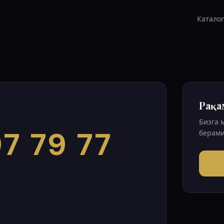
Каталог
Рақа
Бизга 
7 79 77
берами