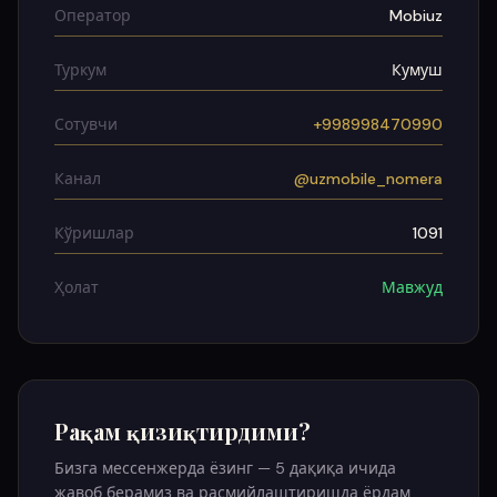
Оператор
Mobiuz
Туркум
Кумуш
Сотувчи
+998998470990
Канал
@uzmobile_nomera
Кўришлар
1091
Ҳолат
Мавжуд
Рақам қизиқтирдими?
Бизга мессенжерда ёзинг — 5 дақиқа ичида
жавоб берамиз ва расмийлаштиришда ёрдам