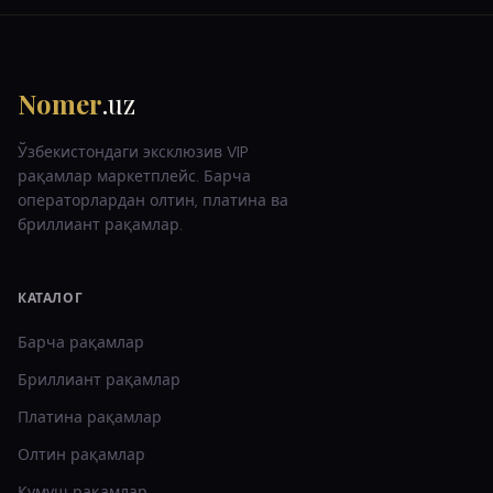
Nomer
.uz
Ўзбекистондаги эксклюзив VIP
рақамлар маркетплейс. Барча
операторлардан олтин, платина ва
бриллиант рақамлар.
КАТАЛОГ
Барча рақамлар
Бриллиант
рақамлар
Платина
рақамлар
Олтин
рақамлар
Кумуш
рақамлар