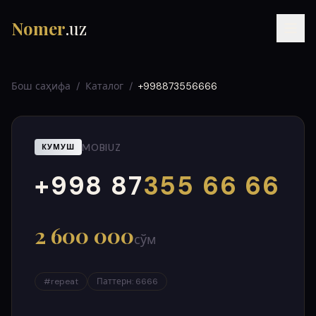
Nomer
.uz
Бош саҳифа
/
Каталог
/
+998873556666
MOBIUZ
КУМУШ
+998 87
355 66 66
000
999
RU
UZ
УЗ
2 600 000
сўм
#
repeat
Паттерн
:
6666