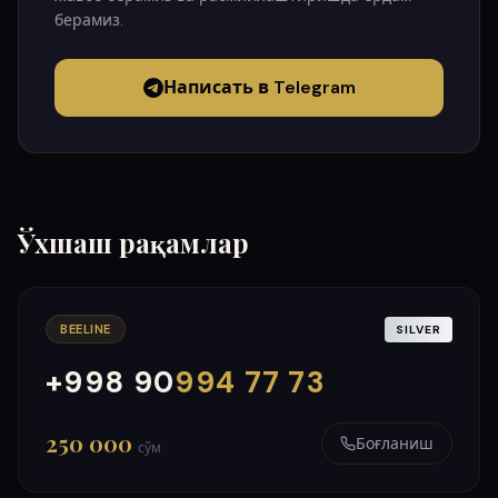
берамиз.
Написать в Telegram
Ўхшаш рақамлар
BEELINE
SILVER
+998 90
994 77 73
000
999
250 000
Боғланиш
сўм