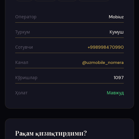
Оператор
Mobiuz
Туркум
Кумуш
Сотувчи
+998998470990
Канал
@uzmobile_nomera
Кўришлар
1097
Ҳолат
Мавжуд
Рақам қизиқтирдими?