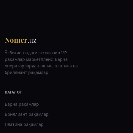
Nomer
.uz
Ўзбекистондаги эксклюзив VIP
рақамлар маркетплейс. Барча
операторлардан олтин, платина ва
бриллиант рақамлар.
КАТАЛОГ
Барча рақамлар
Бриллиант
рақамлар
Платина
рақамлар