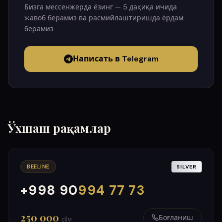
Бизга мессенжерда ёзинг — 5 дақиқа ичида
жавоб берамиз ва расмийлаштиришда ёрдам
берамиз.
Написать в Telegram
Ўхшаш рақамлар
BEELINE
SILVER
+998 90
994 77 73
000
999
250 000
Боғланиш
сўм