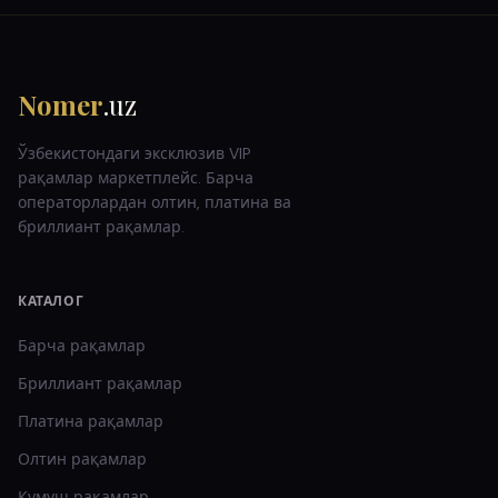
Nomer
.uz
Ўзбекистондаги эксклюзив VIP
рақамлар маркетплейс. Барча
операторлардан олтин, платина ва
бриллиант рақамлар.
КАТАЛОГ
Барча рақамлар
Бриллиант
рақамлар
Платина
рақамлар
Олтин
рақамлар
Кумуш
рақамлар