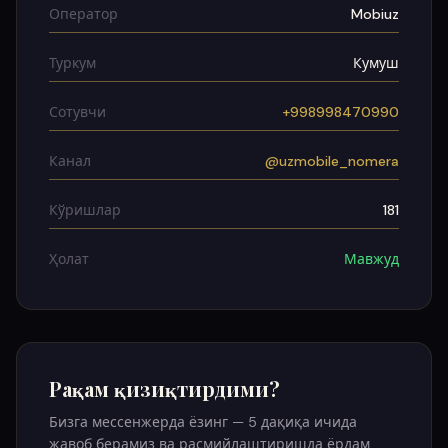
Оператор
Mobiuz
Туркум
Кумуш
Сотувчи
+998998470990
Канал
@uzmobile_nomera
Кўришлар
181
Ҳолат
Мавжуд
Рақам қизиқтирдими?
Бизга мессенжерда ёзинг — 5 дақиқа ичида
жавоб берамиз ва расмийлаштиришда ёрдам