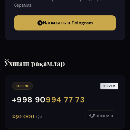
берамиз.
Написать в Telegram
Ўхшаш рақамлар
BEELINE
SILVER
+998 90
994 77 73
000
999
250 000
Боғланиш
сўм