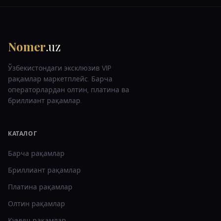
Nomer
.uz
Ўзбекистондаги эксклюзив VIP
рақамлар маркетплейс. Барча
операторлардан олтин, платина ва
бриллиант рақамлар.
КАТАЛОГ
Барча рақамлар
Бриллиант
рақамлар
Платина
рақамлар
Олтин
рақамлар
Кумуш
рақамлар