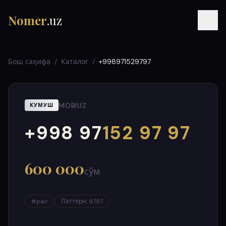
Nomer
.uz
Бош саҳифа
/
Каталог
/
+998971529797
MOBIUZ
КУМУШ
+998 97
152 97 97
000
999
RU
UZ
УЗ
600 000
сўм
#
pair
Паттерн
:
9797