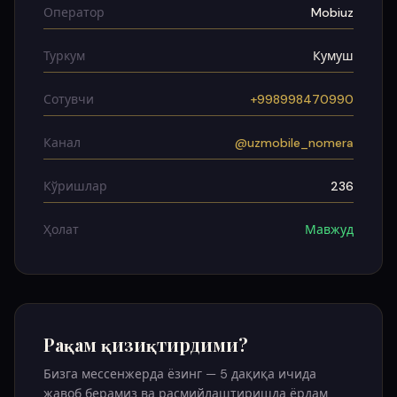
Оператор
Mobiuz
Туркум
Кумуш
Сотувчи
+998998470990
Канал
@uzmobile_nomera
Кўришлар
236
Ҳолат
Мавжуд
Рақам қизиқтирдими?
Бизга мессенжерда ёзинг — 5 дақиқа ичида
жавоб берамиз ва расмийлаштиришда ёрдам