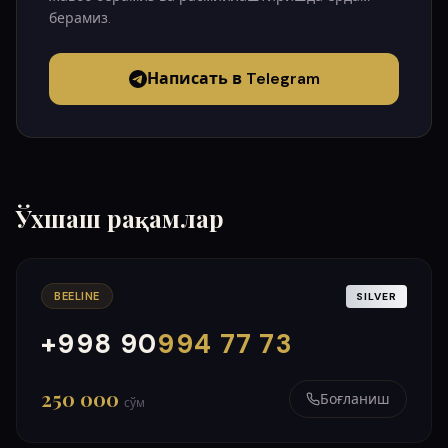
берамиз.
Написать в Telegram
Ўхшаш рақамлар
BEELINE
SILVER
+998 90
994 77 73
000
999
250 000
Боғланиш
сўм