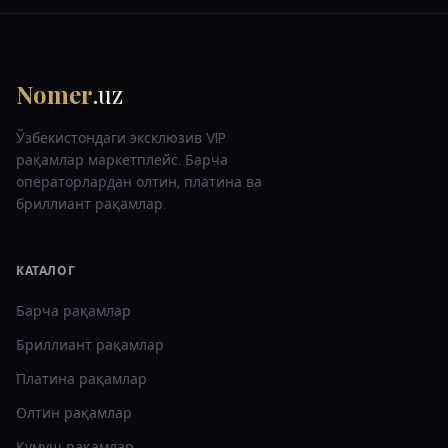
Nomer
.uz
Ўзбекистондаги эксклюзив VIP
рақамлар маркетплейс. Барча
операторлардан олтин, платина ва
бриллиант рақамлар.
КАТАЛОГ
Барча рақамлар
Бриллиант
рақамлар
Платина
рақамлар
Олтин
рақамлар
Кумуш
рақамлар