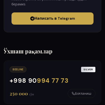
берамиз.
Написать в Telegram
Ўхшаш рақамлар
BEELINE
SILVER
+998 90
994 77 73
000
999
250 000
Боғланиш
сўм