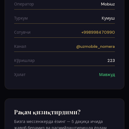
Оператор
Mobiuz
Туркум
Кумуш
Сотувчи
+998998470990
Канал
@uzmobile_nomera
Кўришлар
223
Ҳолат
Мавжуд
Рақам қизиқтирдими?
Бизга мессенжерда ёзинг — 5 дақиқа ичида
жавоб берамиз ва расмийлаштиришда ёрдам