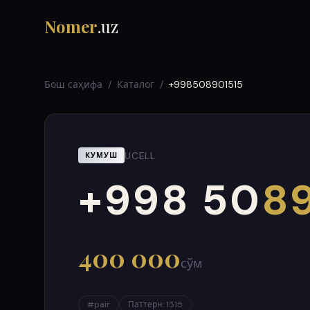
Nomer
.uz
Бош саҳифа
/
Каталог
/
+998508901515
UCELL
КУМУШ
+998 50
89
000
999
400 000
сўм
#
pair
Паттерн
:
1515