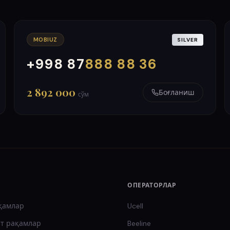
MOBIUZ
SILVER
+998 87
888 88 36
000
999
2 892 000
Боғланиш
сўм
ОПЕРАТОРЛАР
қамлар
Ucell
т
рақамлар
Beeline