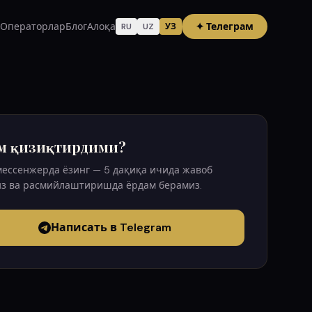
Операторлар
Блог
Алоқа
✦
Телеграм
RU
UZ
УЗ
м қизиқтирдими?
мессенжерда ёзинг — 5 дақиқа ичида жавоб
з ва расмийлаштиришда ёрдам берамиз.
Написать в Telegram