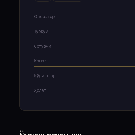
Оператор
Туркум
Сотувчи
Канал
Кўришлар
Ҳолат
Ўхшаш рақамлар