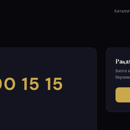
Каталог
Рақа
Бизга 
0 15 15
берами