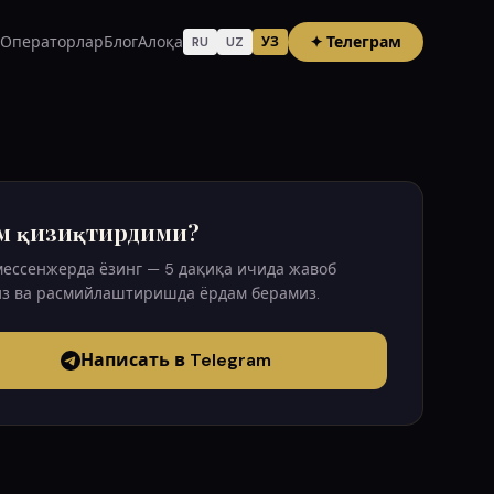
Операторлар
Блог
Алоқа
✦
Телеграм
RU
UZ
УЗ
м қизиқтирдими?
мессенжерда ёзинг — 5 дақиқа ичида жавоб
з ва расмийлаштиришда ёрдам берамиз.
Написать в Telegram