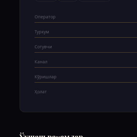
Оператор
Туркум
Сотувчи
Канал
Кўришлар
Ҳолат
Ўхшаш рақамлар