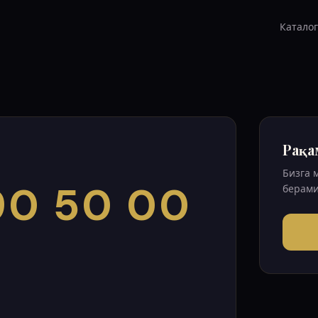
Каталог
Рақа
Бизга 
90 50 00
берами