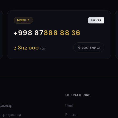
MOBIUZ
SILVER
+998 87
888 88 36
000
999
2 892 000
Боғланиш
сўм
ОПЕРАТОРЛАР
қамлар
Ucell
т
рақамлар
Beeline