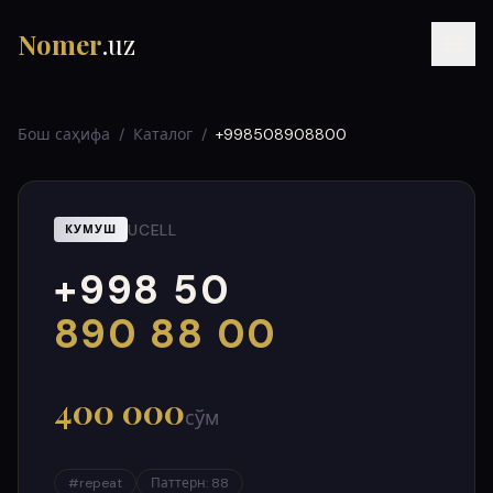
Nomer
.uz
Бош саҳифа
/
Каталог
/
+998508908800
UCELL
КУМУШ
+998 50
RU
UZ
УЗ
000
999
890 88 00
400 000
сўм
#
repeat
Паттерн
:
88