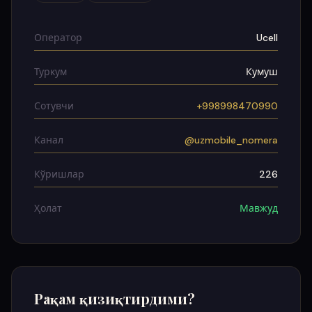
Оператор
Ucell
Туркум
Кумуш
Сотувчи
+998998470990
Канал
@uzmobile_nomera
Кўришлар
226
Ҳолат
Мавжуд
Рақам қизиқтирдими?