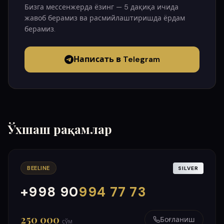
Бизга мессенжерда ёзинг — 5 дақиқа ичида
жавоб берамиз ва расмийлаштиришда ёрдам
берамиз.
Написать в Telegram
Ўхшаш рақамлар
BEELINE
SILVER
+998 90
994 77 73
000
999
250 000
Боғланиш
сўм