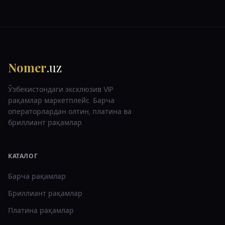
Nomer
.uz
Ўзбекистондаги эксклюзив VIP
рақамлар маркетплейс. Барча
операторлардан олтин, платина ва
бриллиант рақамлар.
КАТАЛОГ
Барча рақамлар
Бриллиант
рақамлар
Платина
рақамлар