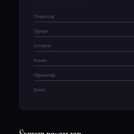
Оператор
Туркум
Сотувчи
Канал
Кўришлар
Ҳолат
Ўхшаш рақамлар