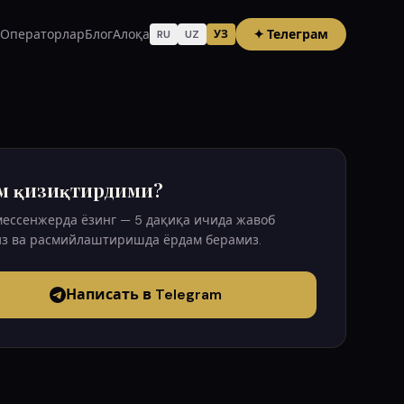
Операторлар
Блог
Алоқа
✦
Телеграм
RU
UZ
УЗ
м қизиқтирдими?
мессенжерда ёзинг — 5 дақиқа ичида жавоб
з ва расмийлаштиришда ёрдам берамиз.
Написать в Telegram