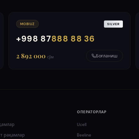
MOBIUZ
SILVER
+998 87
888 88 36
000
999
2 892 000
Боғланиш
сўм
ОПЕРАТОРЛАР
қамлар
Ucell
т
рақамлар
Beeline