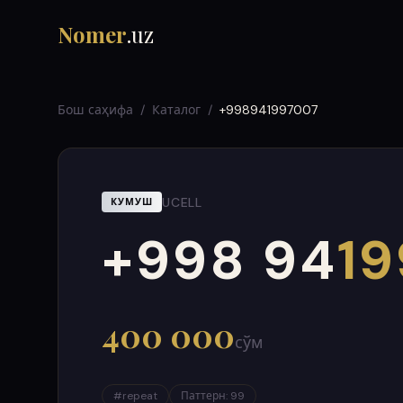
Nomer
.uz
Бош саҳифа
/
Каталог
/
+998941997007
UCELL
КУМУШ
+998 94
19
000
999
400 000
сўм
#
repeat
Паттерн
:
99