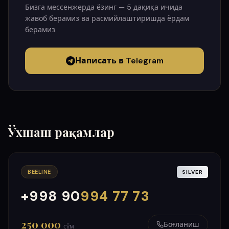
Бизга мессенжерда ёзинг — 5 дақиқа ичида
жавоб берамиз ва расмийлаштиришда ёрдам
берамиз.
Написать в Telegram
Ўхшаш рақамлар
BEELINE
SILVER
+998 90
994 77 73
000
999
250 000
Боғланиш
сўм