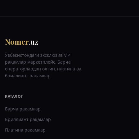
Nomer
.uz
Ўзбекистондаги эксклюзив VIP
рақамлар маркетплейс. Барча
операторлардан олтин, платина ва
бриллиант рақамлар.
КАТАЛОГ
Барча рақамлар
Бриллиант
рақамлар
Платина
рақамлар