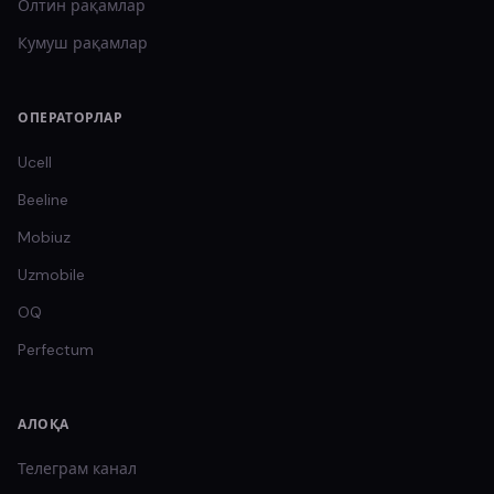
Олтин
рақамлар
Кумуш
рақамлар
ОПЕРАТОРЛАР
Ucell
Beeline
Mobiuz
Uzmobile
OQ
Perfectum
АЛОҚА
Телеграм канал