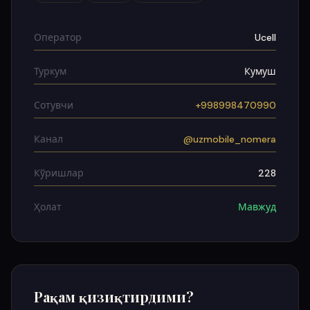
Оператор
Ucell
Туркум
Кумуш
Сотувчи
+998998470990
Канал
@uzmobile_nomera
Кўришлар
228
Ҳолат
Мавжуд
Рақам қизиқтирдими?