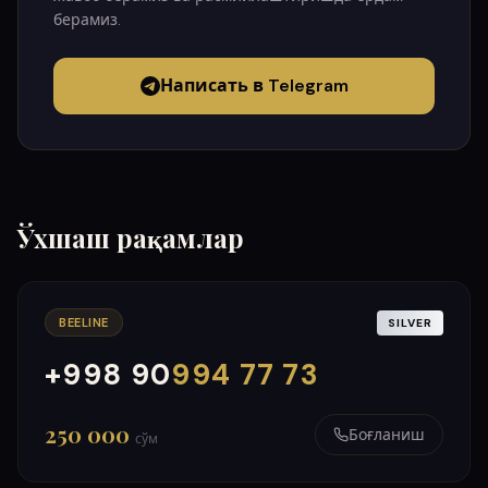
берамиз.
Написать в Telegram
Ўхшаш рақамлар
BEELINE
SILVER
+998 90
994 77 73
000
999
250 000
Боғланиш
сўм