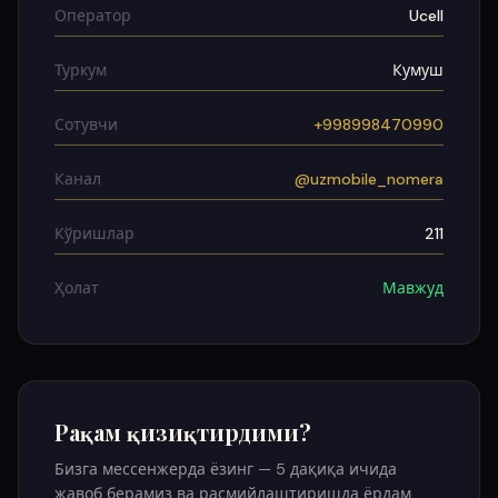
Оператор
Ucell
Туркум
Кумуш
Сотувчи
+998998470990
Канал
@uzmobile_nomera
Кўришлар
211
Ҳолат
Мавжуд
Рақам қизиқтирдими?
Бизга мессенжерда ёзинг — 5 дақиқа ичида
жавоб берамиз ва расмийлаштиришда ёрдам