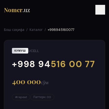
Nomer
.uz
Бош саҳифа
/
Каталог
/
+998945160077
UCELL
КУМУШ
+998 94
516 00 77
000
999
RU
UZ
УЗ
400 000
сўм
#
repeat
Паттерн
:
00