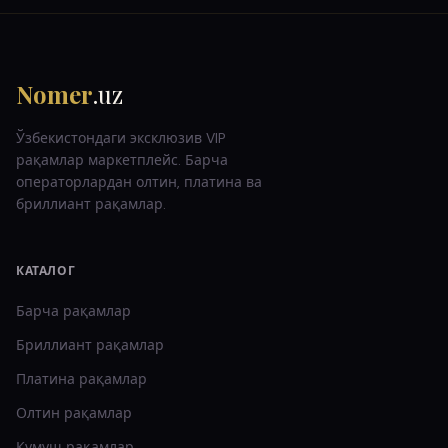
Nomer
.uz
Ўзбекистондаги эксклюзив VIP
рақамлар маркетплейс. Барча
операторлардан олтин, платина ва
бриллиант рақамлар.
КАТАЛОГ
Барча рақамлар
Бриллиант
рақамлар
Платина
рақамлар
Олтин
рақамлар
Кумуш
рақамлар