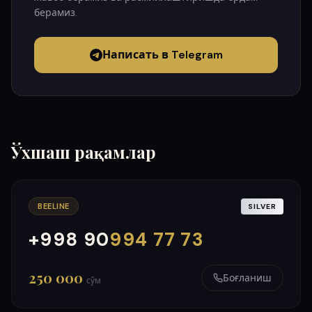
берамиз.
Написать в Telegram
Ўхшаш рақамлар
BEELINE
SILVER
+998 90
994 77 73
000
999
250 000
Боғланиш
сўм