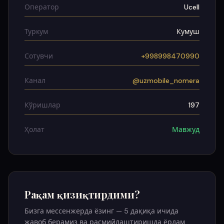
Оператор
Ucell
Туркум
Кумуш
Сотувчи
+998998470990
Канал
@uzmobile_nomera
Кўришлар
197
Ҳолат
Мавжуд
Рақам қизиқтирдими?
Бизга мессенжерда ёзинг — 5 дақиқа ичида
жавоб берамиз ва расмийлаштиришда ёрдам