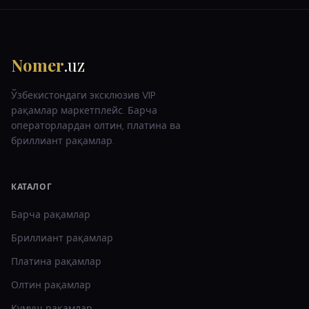
Nomer
.uz
Ўзбекистондаги эксклюзив VIP
рақамлар маркетплейс. Барча
операторлардан олтин, платина ва
бриллиант рақамлар.
КАТАЛОГ
Барча рақамлар
Бриллиант
рақамлар
Платина
рақамлар
Олтин
рақамлар
Кумуш
рақамлар