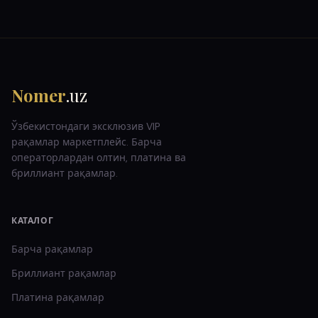
Nomer
.uz
Ўзбекистондаги эксклюзив VIP
рақамлар маркетплейс. Барча
операторлардан олтин, платина ва
бриллиант рақамлар.
КАТАЛОГ
Барча рақамлар
Бриллиант
рақамлар
Платина
рақамлар