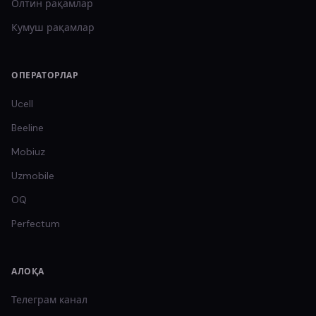
Олтин
рақамлар
Кумуш
рақамлар
ОПЕРАТОРЛАР
Ucell
Beeline
Mobiuz
Uzmobile
OQ
Perfectum
АЛОҚА
Телеграм канал