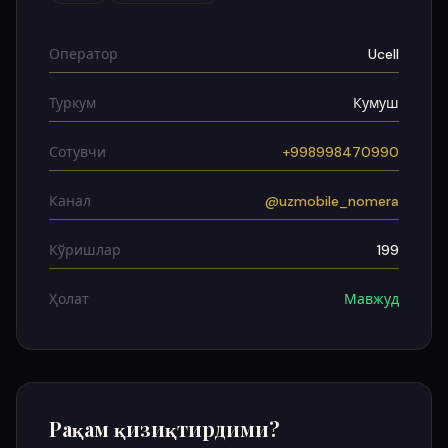
Оператор
Ucell
Туркум
Кумуш
Сотувчи
+998998470990
Канал
@uzmobile_nomera
Кўришлар
199
Ҳолат
Мавжуд
Рақам қизиқтирдими?