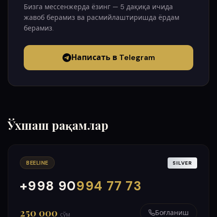
Бизга мессенжерда ёзинг — 5 дақиқа ичида
жавоб берамиз ва расмийлаштиришда ёрдам
берамиз.
Написать в Telegram
Ўхшаш рақамлар
BEELINE
SILVER
+998 90
994 77 73
000
999
250 000
Боғланиш
сўм