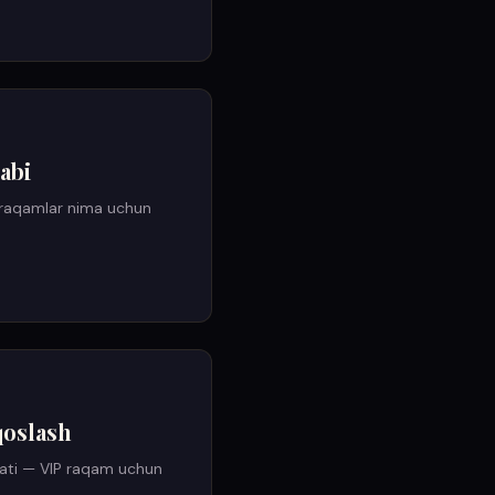
abi
P raqamlar nima uchun
qoslash
ifati — VIP raqam uchun