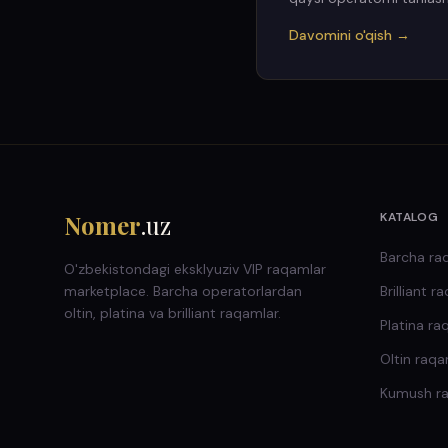
Davomini o'qish →
Nomer
.uz
KATALOG
Barcha ra
O'zbekistondagi eksklyuziv VIP raqamlar
marketplace. Barcha operatorlardan
Brilliant
ra
oltin, platina va brilliant raqamlar.
Platina
ra
Oltin
raqa
Kumush
r