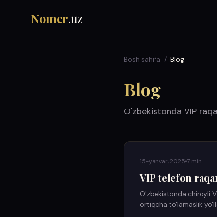
Nomer
.uz
Bosh sahifa
/
Blog
Blog
O'zbekistonda VIP raqam
15-yanvar, 2025
7 min
VIP telefon raqa
O'zbekistonda chiroyli V
ortiqcha to'lamaslik yo'lla