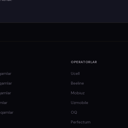
OPERATORLAR
qamlar
Ucell
qamlar
Beeline
qamlar
Mobiuz
mlar
Uzmobile
aqamlar
OQ
Perfectum