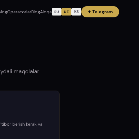
alog
Operatorlar
Blog
Aloqa
✦
Telegram
RU
UZ
УЗ
oydali maqolalar
'tibor berish kerak va