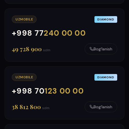
UZMOBILE
DIAMOND
+998 77
240 00 00
000
999
49 728 900
Bog'lanish
so'm
UZMOBILE
DIAMOND
+998 70
123 00 00
000
999
38 812 800
Bog'lanish
so'm