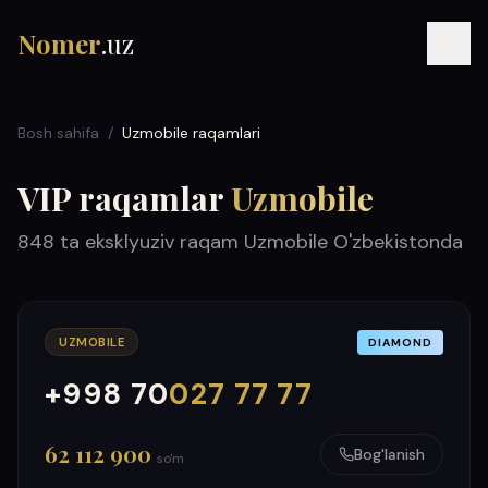
Nomer
.uz
Bosh sahifa
/
Uzmobile raqamlari
VIP raqamlar
Uzmobile
848
ta eksklyuziv raqam
Uzmobile
O'zbekistonda
RU
UZ
УЗ
UZMOBILE
DIAMOND
+998 70
027 77 77
000
999
62 112 900
Bog'lanish
so'm