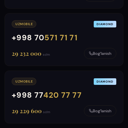
UZMOBILE
DIAMOND
+998 70
571 71 71
000
999
29 232 000
Bog'lanish
so'm
UZMOBILE
DIAMOND
+998 77
420 77 77
000
999
29 229 600
Bog'lanish
so'm