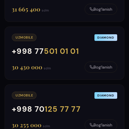
31 665 400
Bog'lanish
so'm
UZMOBILE
DIAMOND
+998 77
501 01 01
000
999
30 430 000
Bog'lanish
so'm
UZMOBILE
DIAMOND
+998 70
125 77 77
000
999
30 255 000
Bog'lanish
so'm