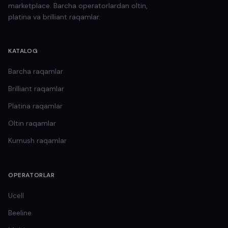
marketplace. Barcha operatorlardan oltin,
platina va brilliant raqamlar.
KATALOG
Barcha raqamlar
Brilliant
raqamlar
Platina
raqamlar
Oltin
raqamlar
Kumush
raqamlar
OPERATORLAR
Ucell
Beeline