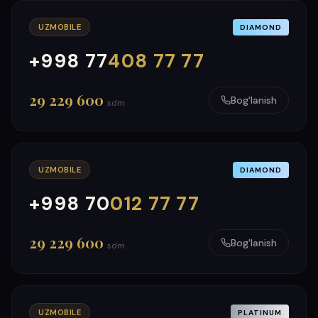
UZMOBILE
DIAMOND
+998 77
408 77 77
000
999
29 229 600
Bog'lanish
so'm
UZMOBILE
DIAMOND
+998 70
012 77 77
000
999
29 229 600
Bog'lanish
so'm
UZMOBILE
PLATINUM