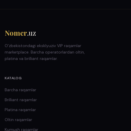
Nomer
.uz
O'zbekistondagi eksklyuziv VIP raqamlar
marketplace. Barcha operatorlardan oltin,
platina va brilliant raqamlar.
KATALOG
Barcha raqamlar
Brilliant
raqamlar
Platina
raqamlar
Oltin
raqamlar
Kumush
raqamlar