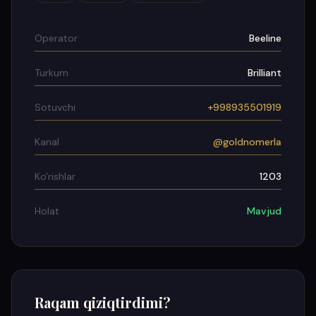
Operator
Beeline
Turkum
Brilliant
Sotuvchi
+998935501919
Kanal
@goldnomerla
Ko'rishlar
1203
Holat
Mavjud
Raqam qiziqtirdimi?