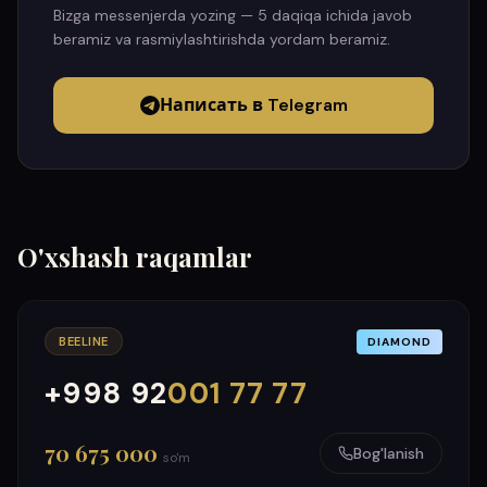
Bizga messenjerda yozing — 5 daqiqa ichida javob
beramiz va rasmiylashtirishda yordam beramiz.
Написать в Telegram
O'xshash raqamlar
BEELINE
DIAMOND
+998 92
001 77 77
000
999
70 675 000
Bog'lanish
so'm