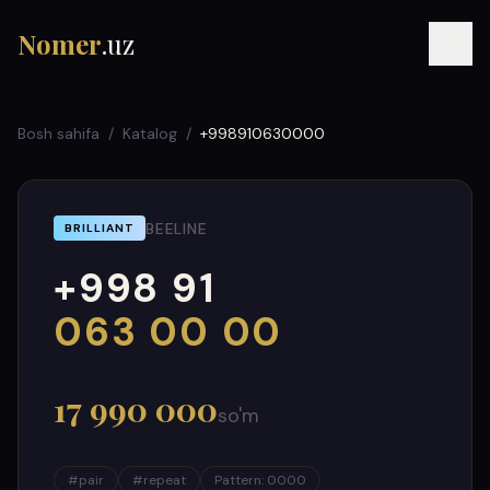
Nomer
.uz
Bosh sahifa
/
Katalog
/
+998910630000
BEELINE
BRILLIANT
+998 91
RU
UZ
УЗ
000
999
063 00 00
17 990 000
so'm
#
pair
#
repeat
Pattern
:
0000