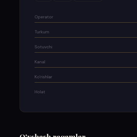
Operator
Turkum
Sotuvchi
Kanal
Ko'rishlar
Holat
O'xshash raqamlar