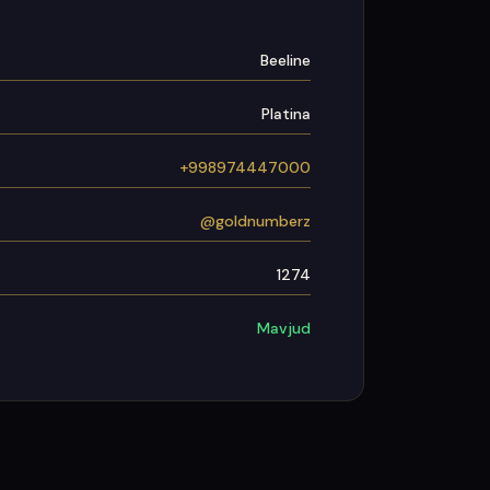
Beeline
Platina
+998974447000
@goldnumberz
1274
Mavjud