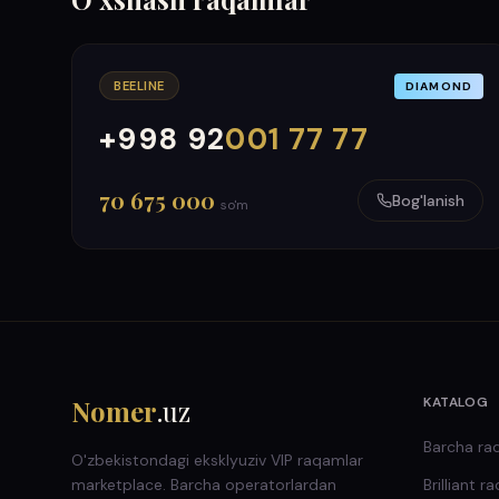
BEELINE
DIAMOND
+998 92
001 77 77
000
999
70 675 000
Bog'lanish
so'm
Nomer
.uz
KATALOG
Barcha ra
O'zbekistondagi eksklyuziv VIP raqamlar
marketplace. Barcha operatorlardan
Brilliant
ra