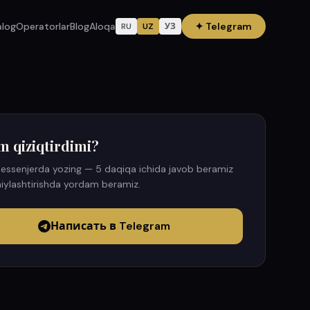
alog
Operatorlar
Blog
Aloqa
✦
Telegram
RU
UZ
УЗ
m qiziqtirdimi?
essenjerda yozing — 5 daqiqa ichida javob beramiz
iylashtirishda yordam beramiz.
Написать в Telegram