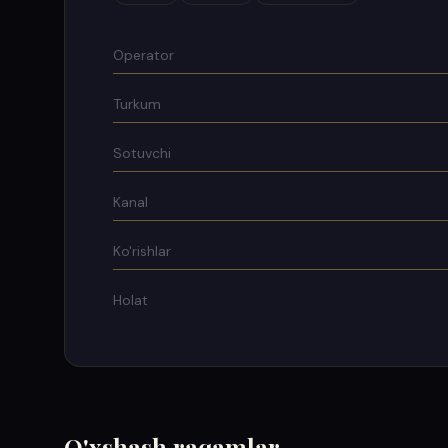
Operator
Turkum
Sotuvchi
Kanal
Ko'rishlar
Holat
O'xshash raqamlar