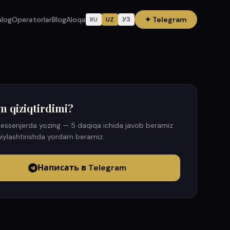
alog
Operatorlar
Blog
Aloqa
✦
Telegram
RU
UZ
УЗ
m qiziqtirdimi?
essenjerda yozing — 5 daqiqa ichida javob beramiz
iylashtirishda yordam beramiz.
Написать в Telegram