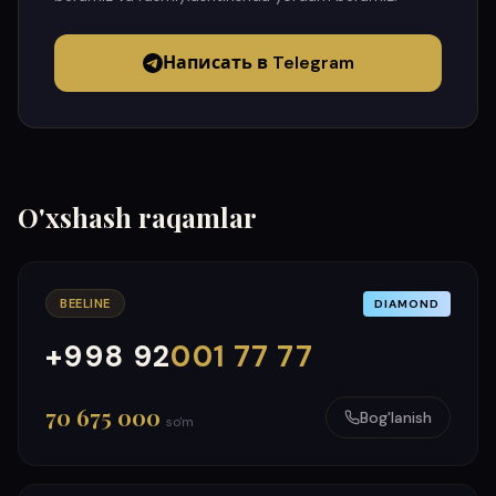
Написать в Telegram
O'xshash raqamlar
BEELINE
DIAMOND
+998 92
001 77 77
000
999
70 675 000
Bog'lanish
so'm