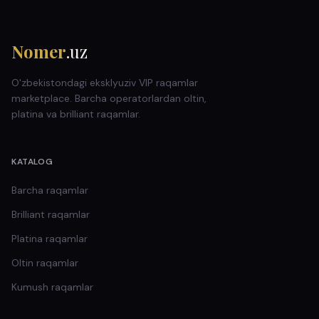
Nomer
.uz
O'zbekistondagi eksklyuziv VIP raqamlar
marketplace. Barcha operatorlardan oltin,
platina va brilliant raqamlar.
KATALOG
Barcha raqamlar
Brilliant
raqamlar
Platina
raqamlar
Oltin
raqamlar
Kumush
raqamlar