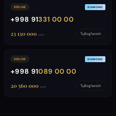
BEELINE
DIAMOND
+998 91
331 00 00
000
999
23 130 000
Bog'lanish
so'm
BEELINE
DIAMOND
+998 91
089 00 00
000
999
20 560 000
Bog'lanish
so'm