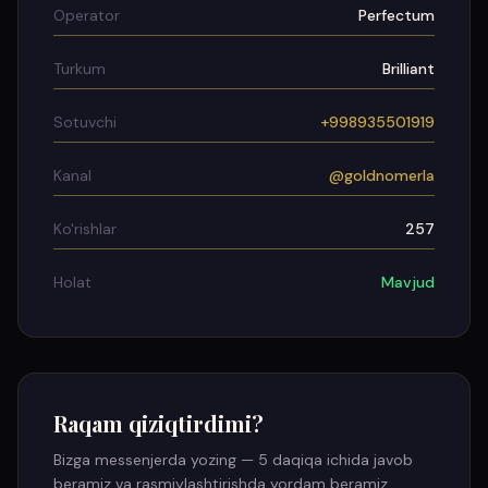
Operator
Perfectum
Turkum
Brilliant
Sotuvchi
+998935501919
Kanal
@goldnomerla
Ko'rishlar
257
Holat
Mavjud
Raqam qiziqtirdimi?
Bizga messenjerda yozing — 5 daqiqa ichida javob
beramiz va rasmiylashtirishda yordam beramiz.