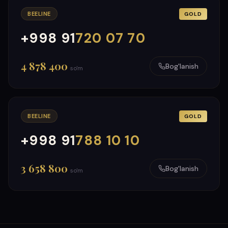
BEELINE
GOLD
+998 91
720 07 70
000
999
4 878 400
Bog'lanish
so'm
BEELINE
GOLD
+998 91
788 10 10
000
999
3 658 800
Bog'lanish
so'm