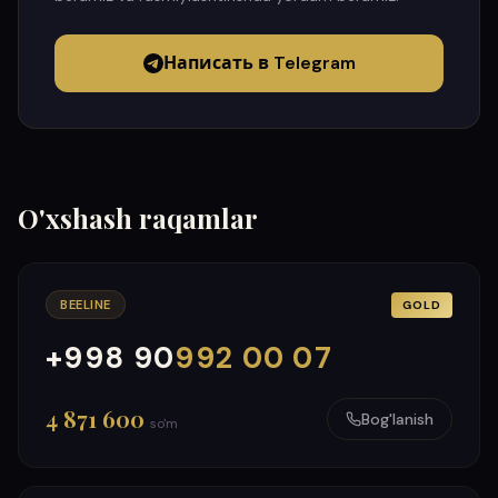
Написать в Telegram
O'xshash raqamlar
BEELINE
GOLD
+998 90
992 00 07
000
999
4 871 600
Bog'lanish
so'm