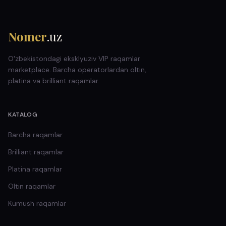
Nomer
.uz
O'zbekistondagi eksklyuziv VIP raqamlar
marketplace. Barcha operatorlardan oltin,
platina va brilliant raqamlar.
KATALOG
Barcha raqamlar
Brilliant
raqamlar
Platina
raqamlar
Oltin
raqamlar
Kumush
raqamlar