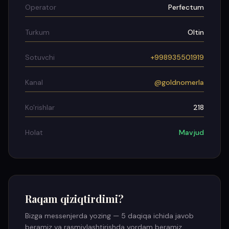
Operator
Perfectum
Turkum
Oltin
Sotuvchi
+998935501919
Kanal
@goldnomerla
Ko'rishlar
218
Holat
Mavjud
Raqam qiziqtirdimi?
Bizga messenjerda yozing — 5 daqiqa ichida javob
beramiz va rasmiylashtirishda yordam beramiz.