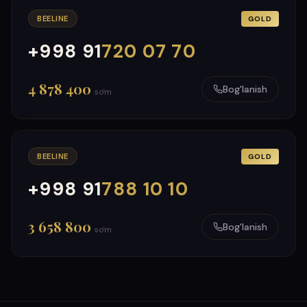
BEELINE
GOLD
+998 91
720 07 70
000
999
4 878 400
Bog'lanish
so'm
BEELINE
GOLD
+998 91
788 10 10
000
999
3 658 800
Bog'lanish
so'm