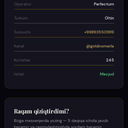
Operator
Perfectum
Turkum
Oltin
Sotuvchi
+998935501919
Kanal
@goldnomerla
Ko'rishlar
245
Holat
Mavjud
Raqam qiziqtirdimi?
Bizga messenjerda yozing — 5 daqiqa ichida javob
beramiz va rasmiylashtirishda yordam beramiz.