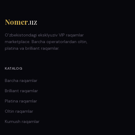
Nomer
.uz
O'zbekistondagi eksklyuziv VIP raqamlar
marketplace. Barcha operatorlardan oltin,
platina va brilliant raqamlar.
KATALOG
Barcha raqamlar
Brilliant
raqamlar
Platina
raqamlar
Oltin
raqamlar
Kumush
raqamlar