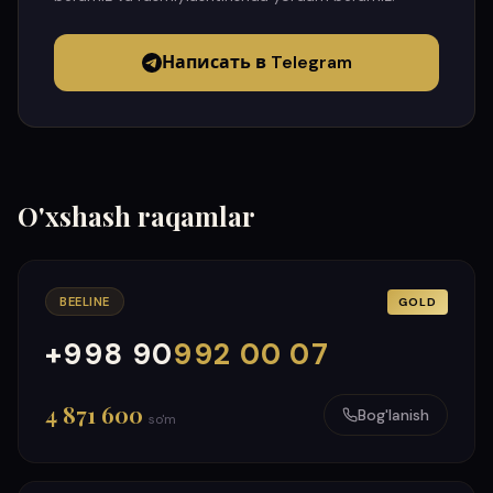
Написать в Telegram
O'xshash raqamlar
BEELINE
GOLD
+998 90
992 00 07
000
999
4 871 600
Bog'lanish
so'm