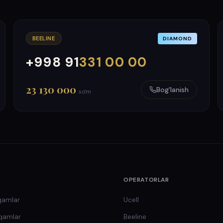
BEELINE
DIAMOND
+998 91
331 00 00
000
999
23 130 000
Bog'lanish
so'm
OPERATORLAR
qamlar
Ucell
qamlar
Beeline