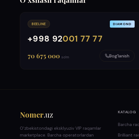
BEELINE
DIAMOND
+998 92
001 77 77
000
999
70 675 000
Bog'lanish
so'm
Nomer
.uz
KATALOG
Barcha ra
O'zbekistondagi eksklyuziv VIP raqamlar
marketplace. Barcha operatorlardan
Brilliant
ra