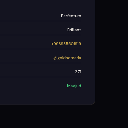
Perfectum
Brilliant
+998935501919
@goldnomerla
271
Mavjud