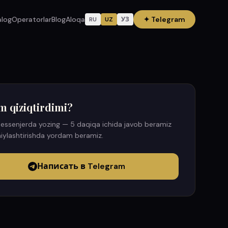
alog
Operatorlar
Blog
Aloqa
✦
Telegram
RU
UZ
УЗ
m qiziqtirdimi?
essenjerda yozing — 5 daqiqa ichida javob beramiz
iylashtirishda yordam beramiz.
Написать в Telegram