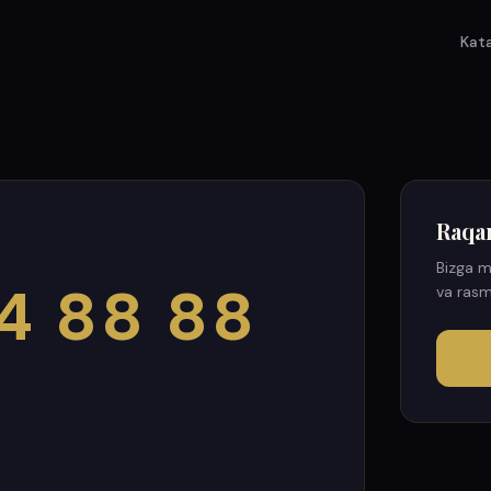
Kat
Raqa
Bizga m
4 88 88
va rasm