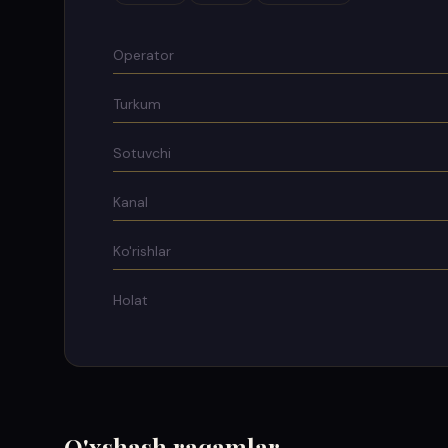
Operator
Turkum
Sotuvchi
Kanal
Ko'rishlar
Holat
O'xshash raqamlar