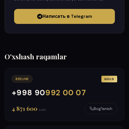
Написать в Telegram
O'xshash raqamlar
BEELINE
GOLD
+998 90
992 00 07
000
999
4 871 600
Bog'lanish
so'm