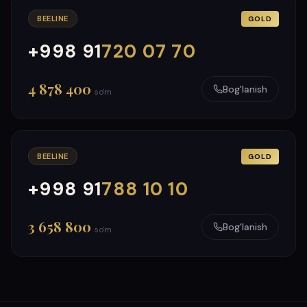
BEELINE
GOLD
+998 91
720 07 70
000
999
4 878 400
Bog'lanish
so'm
BEELINE
GOLD
+998 91
788 10 10
000
999
3 658 800
Bog'lanish
so'm