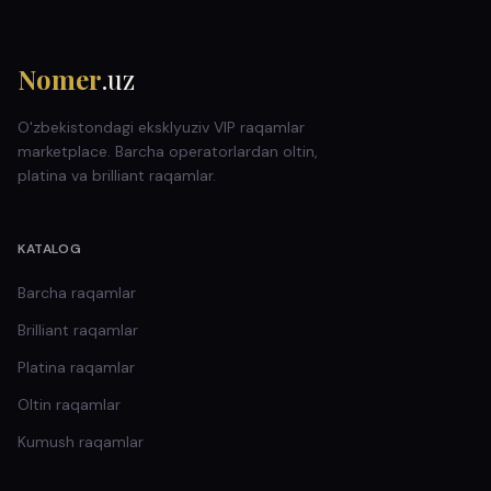
Nomer
.uz
O'zbekistondagi eksklyuziv VIP raqamlar
marketplace. Barcha operatorlardan oltin,
platina va brilliant raqamlar.
KATALOG
Barcha raqamlar
Brilliant
raqamlar
Platina
raqamlar
Oltin
raqamlar
Kumush
raqamlar