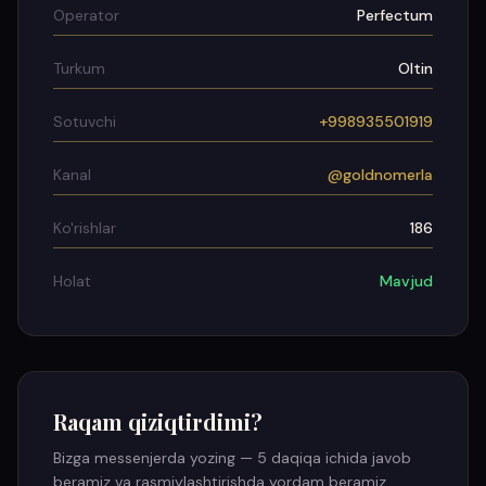
Operator
Perfectum
Turkum
Oltin
Sotuvchi
+998935501919
Kanal
@goldnomerla
Ko'rishlar
186
Holat
Mavjud
Raqam qiziqtirdimi?
Bizga messenjerda yozing — 5 daqiqa ichida javob
beramiz va rasmiylashtirishda yordam beramiz.