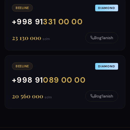
BEELINE
DIAMOND
+998 91
331 00 00
000
999
23 130 000
Bog'lanish
so'm
BEELINE
DIAMOND
+998 91
089 00 00
000
999
20 560 000
Bog'lanish
so'm