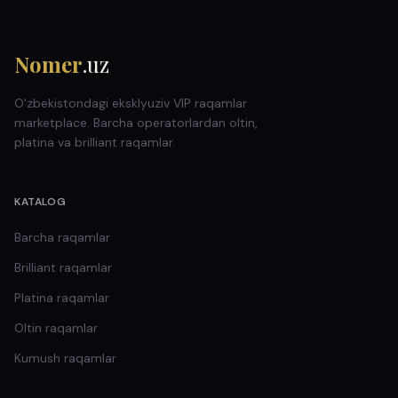
Nomer
.uz
O'zbekistondagi eksklyuziv VIP raqamlar
marketplace. Barcha operatorlardan oltin,
platina va brilliant raqamlar.
KATALOG
Barcha raqamlar
Brilliant
raqamlar
Platina
raqamlar
Oltin
raqamlar
Kumush
raqamlar