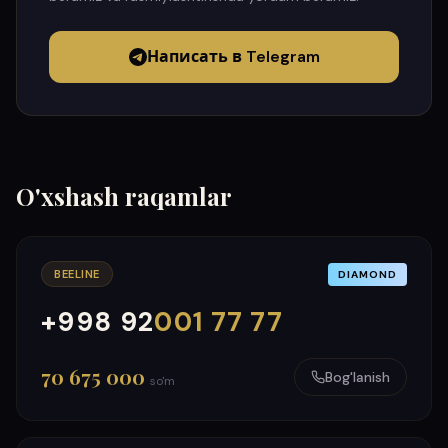
Написать в Telegram
O'xshash raqamlar
BEELINE
DIAMOND
+998 92
001 77 77
000
999
70 675 000
Bog'lanish
so'm