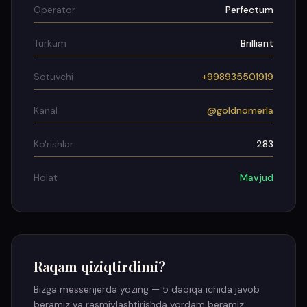
Operator
Perfectum
Turkum
Brilliant
Sotuvchi
+998935501919
Kanal
@goldnomerla
Ko'rishlar
283
Holat
Mavjud
Raqam qiziqtirdimi?
Bizga messenjerda yozing — 5 daqiqa ichida javob
beramiz va rasmiylashtirishda yordam beramiz.