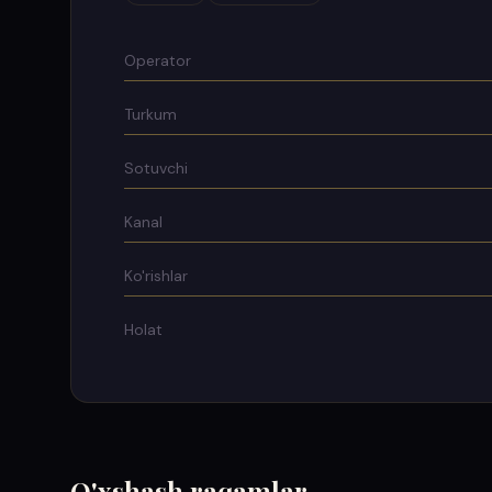
Operator
Turkum
Sotuvchi
Kanal
Ko'rishlar
Holat
O'xshash raqamlar