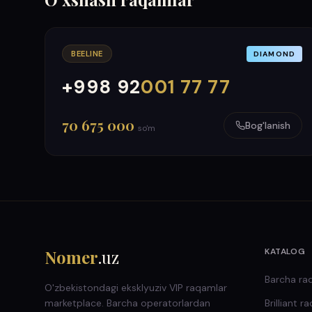
BEELINE
DIAMOND
+998 92
001 77 77
000
999
70 675 000
Bog'lanish
so'm
Nomer
.uz
KATALOG
Barcha ra
O'zbekistondagi eksklyuziv VIP raqamlar
marketplace. Barcha operatorlardan
Brilliant
ra