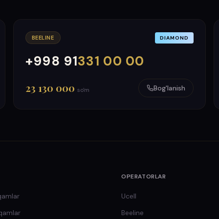
BEELINE
DIAMOND
+998 91
331 00 00
000
999
23 130 000
Bog'lanish
so'm
OPERATORLAR
qamlar
Ucell
qamlar
Beeline