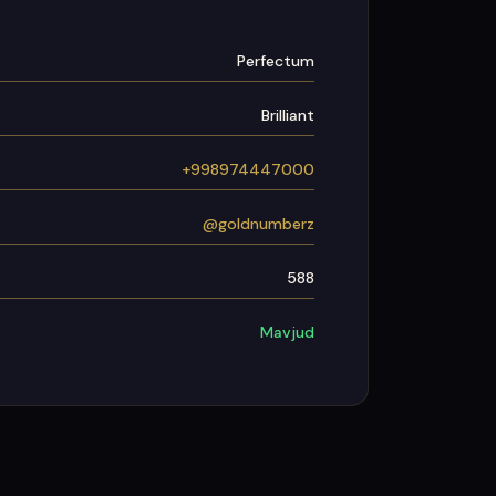
Perfectum
Brilliant
+998974447000
@goldnumberz
588
Mavjud