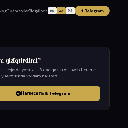
alog
Operatorlar
Blog
Aloqa
✦
Telegram
RU
UZ
УЗ
m qiziqtirdimi?
essenjerda yozing — 5 daqiqa ichida javob beramiz
iylashtirishda yordam beramiz.
Написать в Telegram