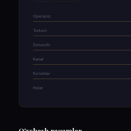
Operator
Turkum
Sotuvchi
Kanal
Ko'rishlar
Holat
O'xshash raqamlar