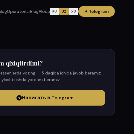
alog
Operatorlar
Blog
Aloqa
✦
Telegram
RU
UZ
УЗ
m qiziqtirdimi?
essenjerda yozing — 5 daqiqa ichida javob beramiz
iylashtirishda yordam beramiz.
Написать в Telegram