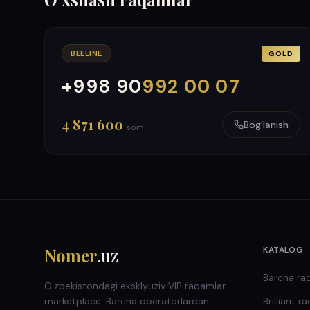
BEELINE
GOLD
+998 90
992 00 07
000
999
4 871 600
Bog'lanish
so'm
Nomer
.uz
KATALOG
Barcha ra
O'zbekistondagi eksklyuziv VIP raqamlar
marketplace. Barcha operatorlardan
Brilliant
ra