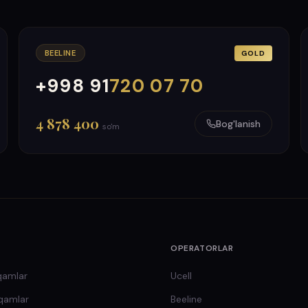
BEELINE
GOLD
+998 91
720 07 70
000
999
4 878 400
Bog'lanish
so'm
OPERATORLAR
qamlar
Ucell
qamlar
Beeline