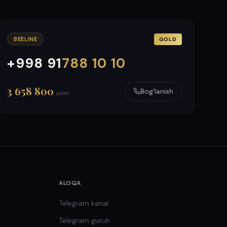
BEELINE
GOLD
+998 91
788 10 10
000
999
3 658 800
Bog'lanish
so'm
ALOQA
Telegram kanal
Telegram guruh