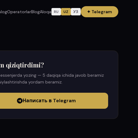
alog
Operatorlar
Blog
Aloqa
✦
Telegram
RU
UZ
УЗ
m qiziqtirdimi?
essenjerda yozing — 5 daqiqa ichida javob beramiz
iylashtirishda yordam beramiz.
Написать в Telegram