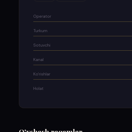
Operator
Turkum
Sotuvchi
Kanal
Ko'rishlar
Holat
O'xshash raqamlar