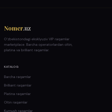
Nomer
.uz
O'zbekistondagi eksklyuziv VIP raqamlar
marketplace. Barcha operatorlardan oltin,
platina va brilliant raqamlar.
KATALOG
Barcha raqamlar
Brilliant
raqamlar
Platina
raqamlar
Oltin
raqamlar
Kumush
raqamlar