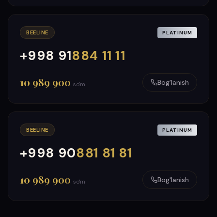
BEELINE
PLATINUM
+998 91
884 11 11
000
999
10 989 900
Bog'lanish
so'm
BEELINE
PLATINUM
+998 90
881 81 81
000
999
10 989 900
Bog'lanish
so'm