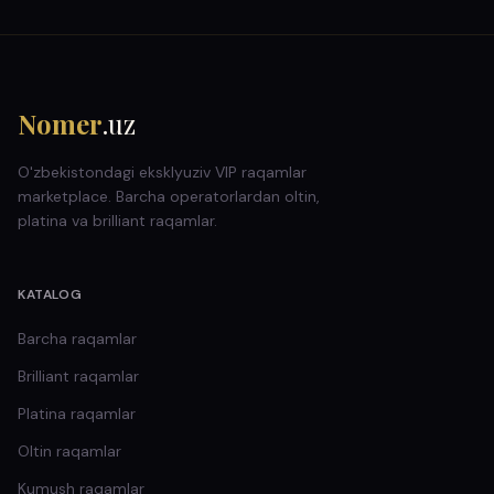
Nomer
.uz
O'zbekistondagi eksklyuziv VIP raqamlar
marketplace. Barcha operatorlardan oltin,
platina va brilliant raqamlar.
KATALOG
Barcha raqamlar
Brilliant
raqamlar
Platina
raqamlar
Oltin
raqamlar
Kumush
raqamlar