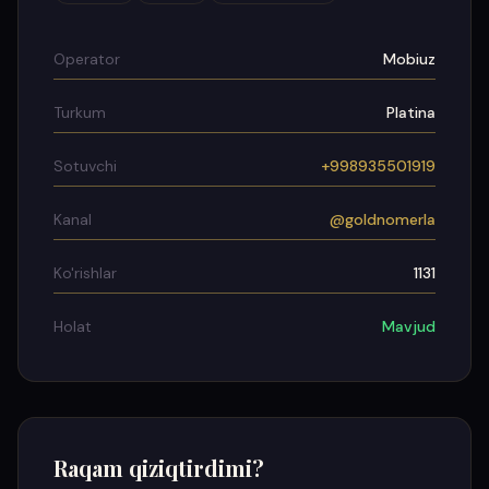
Operator
Mobiuz
Turkum
Platina
Sotuvchi
+998935501919
Kanal
@goldnomerla
Ko'rishlar
1131
Holat
Mavjud
Raqam qiziqtirdimi?