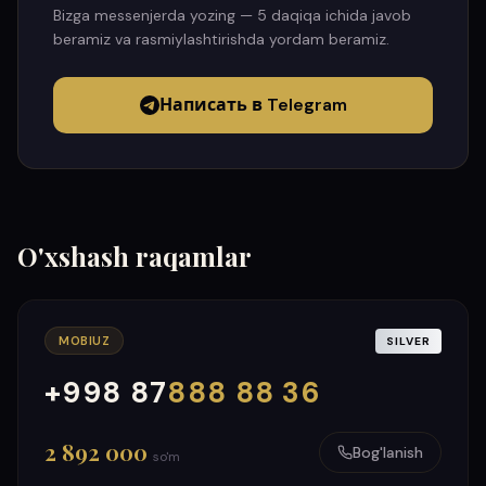
Bizga messenjerda yozing — 5 daqiqa ichida javob
beramiz va rasmiylashtirishda yordam beramiz.
Написать в Telegram
O'xshash raqamlar
MOBIUZ
SILVER
+998 87
888 88 36
000
999
2 892 000
Bog'lanish
so'm