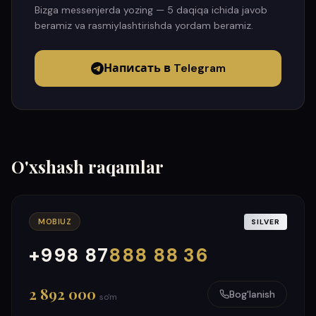
Bizga messenjerda yozing — 5 daqiqa ichida javob
beramiz va rasmiylashtirishda yordam beramiz.
Написать в Telegram
O'xshash raqamlar
MOBIUZ
SILVER
+998 87
888 88 36
000
999
2 892 000
Bog'lanish
so'm