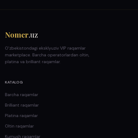
Nomer
.uz
O'zbekistondagi eksklyuziv VIP raqamlar
marketplace. Barcha operatorlardan oltin,
platina va brilliant raqamlar.
KATALOG
Barcha raqamlar
Brilliant
raqamlar
Platina
raqamlar
Oltin
raqamlar
Kumush
raqamlar