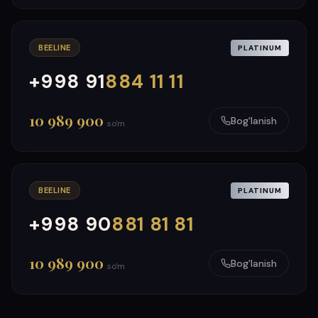
BEELINE
PLATINUM
+998 91
884 11 11
000
999
10 989 900
Bog'lanish
so'm
BEELINE
PLATINUM
+998 90
881 81 81
000
999
10 989 900
Bog'lanish
so'm