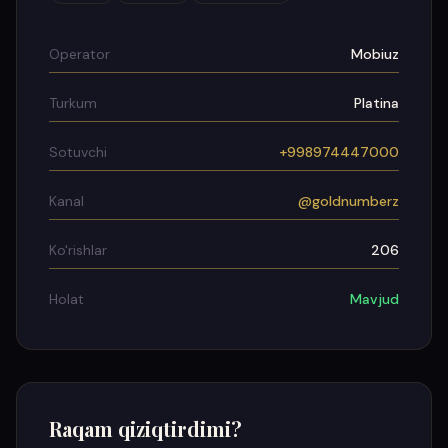
Operator
Mobiuz
Turkum
Platina
Sotuvchi
+998974447000
Kanal
@goldnumberz
Ko'rishlar
206
Holat
Mavjud
Raqam qiziqtirdimi?