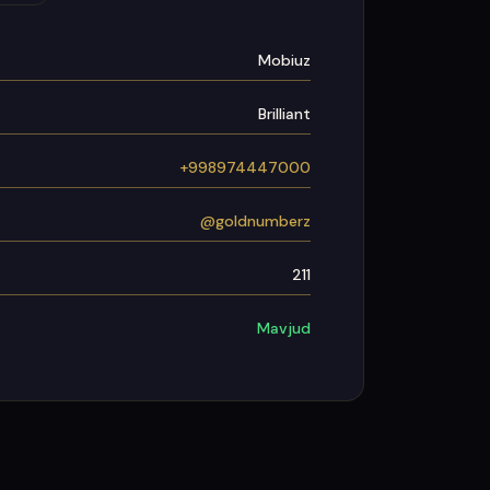
Mobiuz
Brilliant
+998974447000
@goldnumberz
211
Mavjud