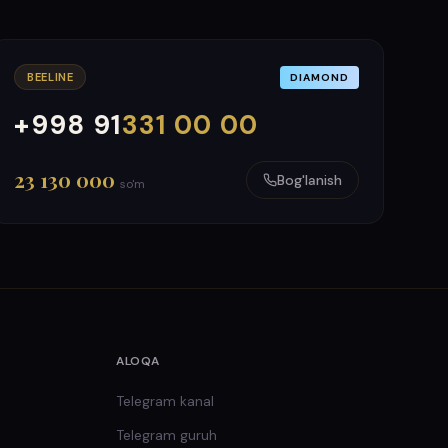
BEELINE
DIAMOND
+998 91
331 00 00
000
999
23 130 000
Bog'lanish
so'm
ALOQA
Telegram kanal
Telegram guruh