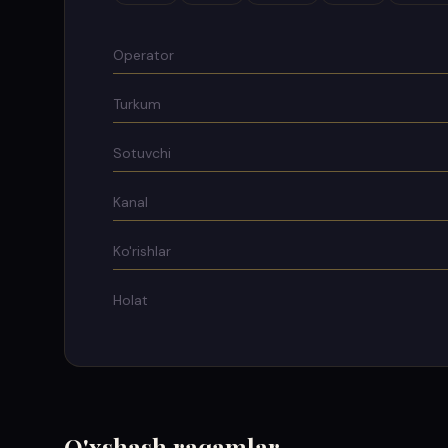
Operator
Turkum
Sotuvchi
Kanal
Ko'rishlar
Holat
O'xshash raqamlar