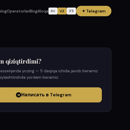
alog
Operatorlar
Blog
Aloqa
✦
Telegram
RU
UZ
УЗ
m qiziqtirdimi?
essenjerda yozing — 5 daqiqa ichida javob beramiz
iylashtirishda yordam beramiz.
Написать в Telegram