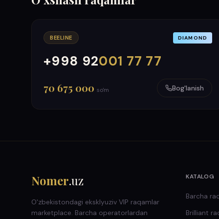
BEELINE
DIAMOND
+998 92
001 77 77
000
999
70 675 000
Bog'lanish
so'm
Nomer
.uz
KATALOG
Barcha ra
O'zbekistondagi eksklyuziv VIP raqamlar
marketplace. Barcha operatorlardan
Brilliant
ra