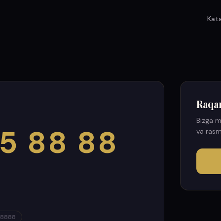
Kat
Raqa
Bizga m
5 88 88
va rasm
8888