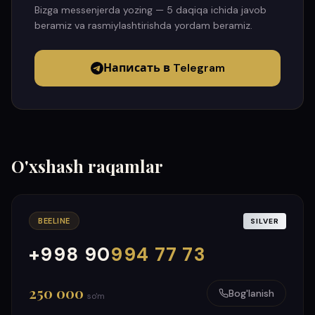
Bizga messenjerda yozing — 5 daqiqa ichida javob
beramiz va rasmiylashtirishda yordam beramiz.
Написать в Telegram
O'xshash raqamlar
BEELINE
SILVER
+998 90
994 77 73
000
999
250 000
Bog'lanish
so'm