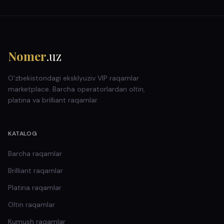
Nomer
.uz
O'zbekistondagi eksklyuziv VIP raqamlar
marketplace. Barcha operatorlardan oltin,
platina va brilliant raqamlar.
KATALOG
Barcha raqamlar
Brilliant
raqamlar
Platina
raqamlar
Oltin
raqamlar
Kumush
raqamlar