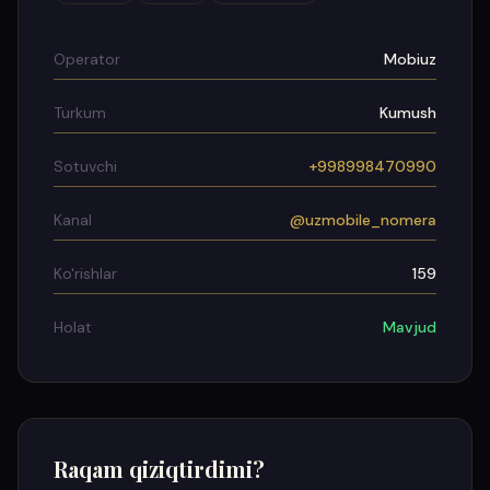
Operator
Mobiuz
Turkum
Kumush
Sotuvchi
+998998470990
Kanal
@uzmobile_nomera
Ko'rishlar
159
Holat
Mavjud
Raqam qiziqtirdimi?