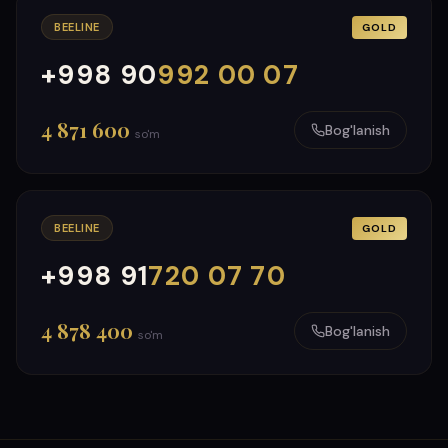
BEELINE
GOLD
+998 90
992 00 07
000
999
4 871 600
Bog'lanish
so'm
BEELINE
GOLD
+998 91
720 07 70
000
999
4 878 400
Bog'lanish
so'm