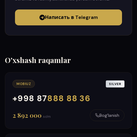
Написать в Telegram
O'xshash raqamlar
MOBIUZ
SILVER
+998 87
888 88 36
000
999
2 892 000
Bog'lanish
so'm