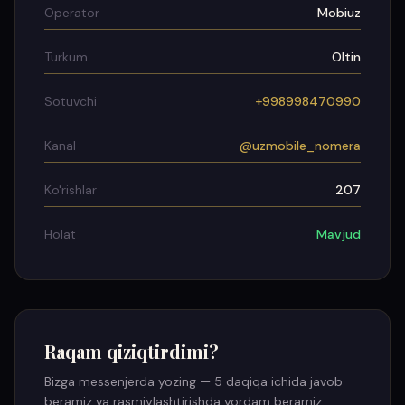
Operator
Mobiuz
Turkum
Oltin
Sotuvchi
+998998470990
Kanal
@uzmobile_nomera
Ko'rishlar
207
Holat
Mavjud
Raqam qiziqtirdimi?
Bizga messenjerda yozing — 5 daqiqa ichida javob
beramiz va rasmiylashtirishda yordam beramiz.