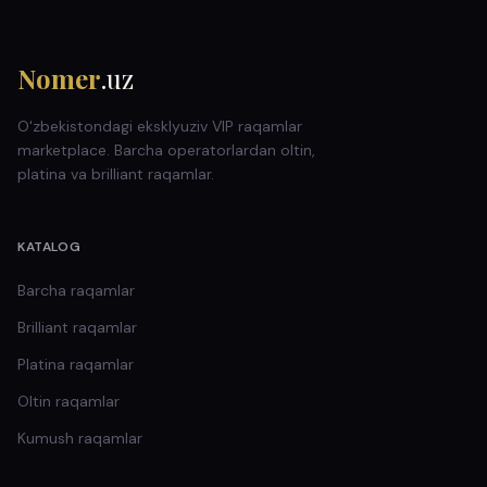
Nomer
.uz
O'zbekistondagi eksklyuziv VIP raqamlar
marketplace. Barcha operatorlardan oltin,
platina va brilliant raqamlar.
KATALOG
Barcha raqamlar
Brilliant
raqamlar
Platina
raqamlar
Oltin
raqamlar
Kumush
raqamlar