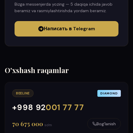
Bizga messenjerda yozing — 5 daqiqa ichida javob
beramiz va rasmiylashtirishda yordam beramiz.
Написать в Telegram
O'xshash raqamlar
BEELINE
DIAMOND
+998 92
001 77 77
000
999
70 675 000
Bog'lanish
so'm