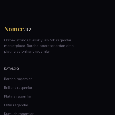
Nomer
.uz
O'zbekistondagi eksklyuziv VIP raqamlar
marketplace. Barcha operatorlardan oltin,
platina va brilliant raqamlar.
KATALOG
Barcha raqamlar
Brilliant
raqamlar
Platina
raqamlar
Oltin
raqamlar
Kumush
raqamlar