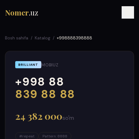
Nomer
.uz
Bosh sahifa
/
Katalog
/
+998888398888
MOBIUZ
BRILLIANT
+998 88
RU
UZ
УЗ
000
999
839 88 88
24 382 000
so'm
#
repeat
Pattern
:
8888