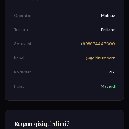
Operator
Mobiuz
Turkum
Brilliant
Sotuvchi
+998974447000
Kanal
@goldnumberz
Ko'rishlar
212
Holat
Mavjud
Raqam qiziqtirdimi?