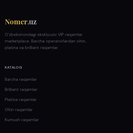
Nomer
.uz
O'zbekistondagi eksklyuziv VIP raqamlar
marketplace. Barcha operatorlardan oltin,
platina va brilliant raqamlar.
KATALOG
Barcha raqamlar
Brilliant
raqamlar
Platina
raqamlar
Oltin
raqamlar
Kumush
raqamlar