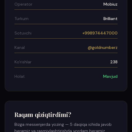
Operator
Mobiuz
Turkum
Brilliant
Sotuvchi
+998974447000
Kanal
@goldnumberz
Ko'rishlar
238
Holat
Mavjud
Raqam qiziqtirdimi?
Bizga messenjerda yozing — 5 daqiqa ichida javob
beramiz va rasmiylashtirishda yordam beramiz.