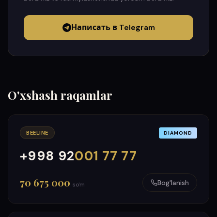
Написать в Telegram
O'xshash raqamlar
BEELINE
DIAMOND
+998 92
001 77 77
000
999
70 675 000
Bog'lanish
so'm