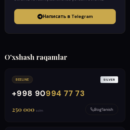
Написать в Telegram
O'xshash raqamlar
BEELINE
SILVER
+998 90
994 77 73
000
999
250 000
Bog'lanish
so'm