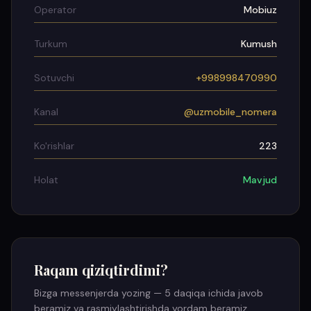
Operator
Mobiuz
Turkum
Kumush
Sotuvchi
+998998470990
Kanal
@uzmobile_nomera
Ko'rishlar
223
Holat
Mavjud
Raqam qiziqtirdimi?
Bizga messenjerda yozing — 5 daqiqa ichida javob
beramiz va rasmiylashtirishda yordam beramiz.