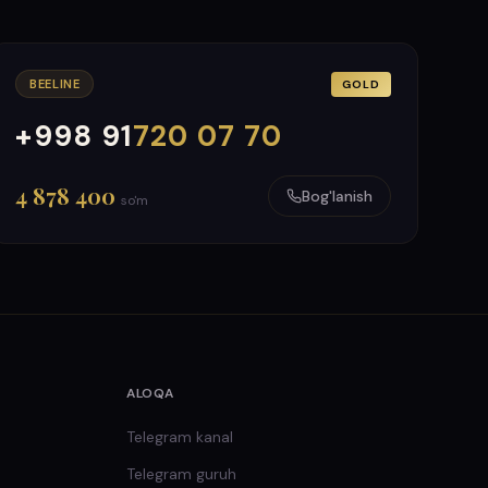
BEELINE
GOLD
+998 91
720 07 70
000
999
4 878 400
Bog'lanish
so'm
ALOQA
Telegram kanal
Telegram guruh