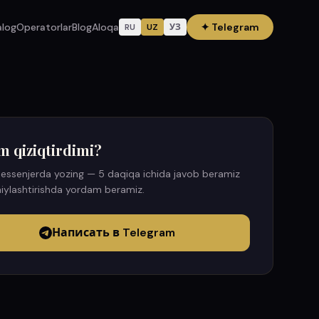
alog
Operatorlar
Blog
Aloqa
✦
Telegram
RU
UZ
УЗ
m qiziqtirdimi?
essenjerda yozing — 5 daqiqa ichida javob beramiz
iylashtirishda yordam beramiz.
Написать в Telegram