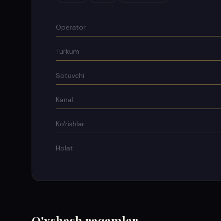
Operator
Turkum
Sotuvchi
Kanal
Ko'rishlar
Holat
O'xshash raqamlar