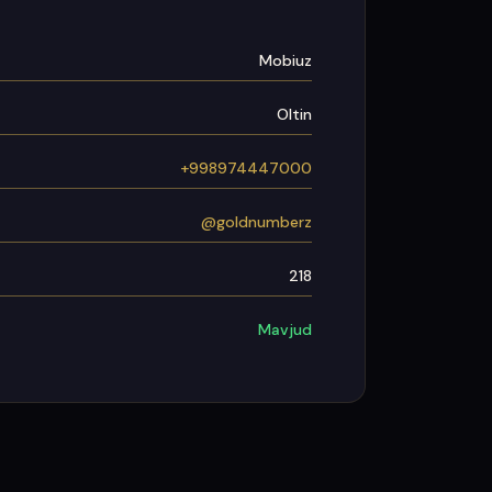
Mobiuz
Oltin
+998974447000
@goldnumberz
218
Mavjud