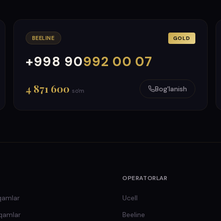
BEELINE
GOLD
+998 90
992 00 07
000
999
4 871 600
Bog'lanish
so'm
OPERATORLAR
qamlar
Ucell
qamlar
Beeline