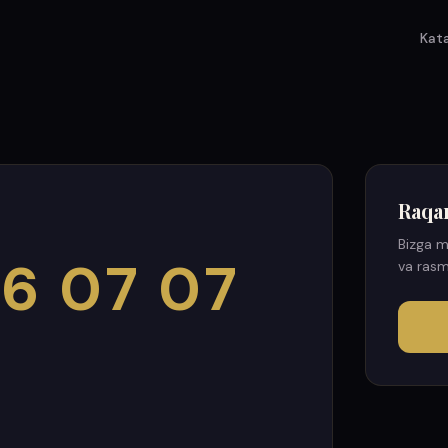
Kat
Raqa
Bizga m
6 07 07
va rasm