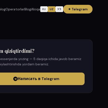
alog
Operatorlar
Blog
Aloqa
✦
Telegram
RU
UZ
УЗ
m qiziqtirdimi?
essenjerda yozing — 5 daqiqa ichida javob beramiz
iylashtirishda yordam beramiz.
Написать в Telegram