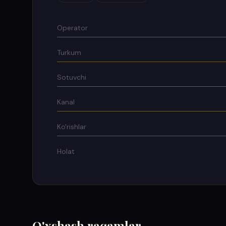
Operator
Turkum
Sotuvchi
Kanal
Ko'rishlar
Holat
O'xshash raqamlar