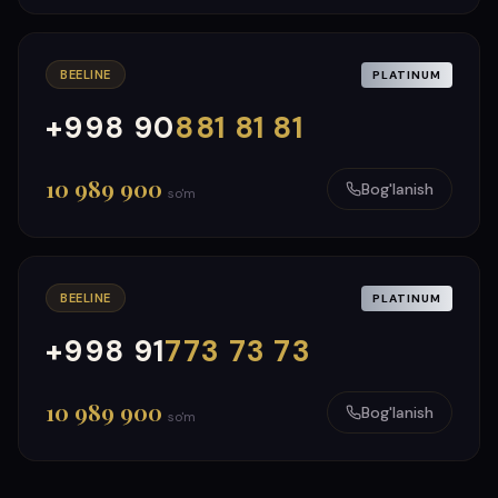
BEELINE
PLATINUM
+998 90
881 81 81
000
999
10 989 900
Bog'lanish
so'm
BEELINE
PLATINUM
+998 91
773 73 73
000
999
10 989 900
Bog'lanish
so'm