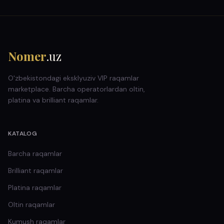
Nomer
.uz
O'zbekistondagi eksklyuziv VIP raqamlar
marketplace. Barcha operatorlardan oltin,
platina va brilliant raqamlar.
KATALOG
Barcha raqamlar
Brilliant
raqamlar
Platina
raqamlar
Oltin
raqamlar
Kumush
raqamlar