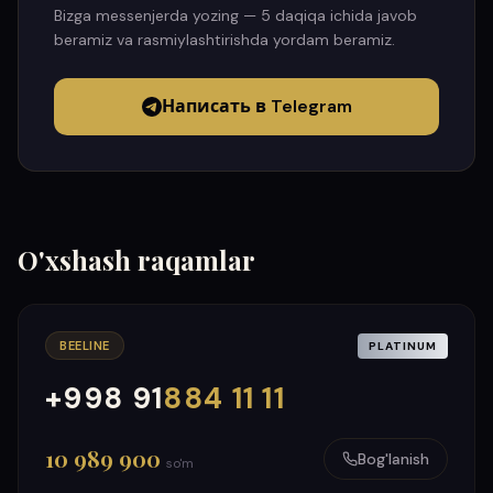
Bizga messenjerda yozing — 5 daqiqa ichida javob
beramiz va rasmiylashtirishda yordam beramiz.
Написать в Telegram
O'xshash raqamlar
BEELINE
PLATINUM
+998 91
884 11 11
000
999
10 989 900
Bog'lanish
so'm