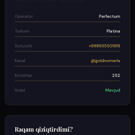
Operator
Perfectum
Turkum
Platina
Sotuvchi
+998935501919
Kanal
@goldnomerla
Ko'rishlar
252
Holat
Mavjud
Raqam qiziqtirdimi?